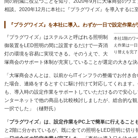
間の削減に役立つことを知り、2020年9月に大塚商会のウ
相談。2020年12月に本社に『プラグワイズ』を導入するに
『プラグワイズ』を本社に導入。わずか一日で設定作業が
『プラグワイズ』はステルスと呼ばれる照明制
本社1階のワ
御装置をLED照明の間に設置するだけで一斉消
え作業は一日
り替えを完了
灯の環境を容易に実現できる。そのうえで、大
塚商会のサポート体制が充実していることが選定の大きな決
「大塚商会さんとは、以前からITインフラの整備でお付き
た場合、連絡をするとすぐに駆け付けて対応してくれます。
も、導入時の設定作業をサポートしていただけるので安心し
ンターネットで他の商品も比較検討しましたが、総合的な観
一択でした」（樋野氏）
『
プラグワイズ
』
は、設定作業をPC上で簡単に行えること
と2階に分かれているが、既に全ての照明をLED照明に切り