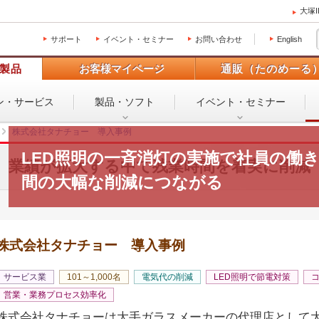
大塚
サポート
イベント・セミナー
お問い合わせ
English
製品
お客様マイページ
通販（たのめーる
ン・
サービス
製品・ソフト
イベント・
セミナー
株式会社タナチョー 導入事例
LED照明の一斉消灯の実施で社員の働
業績が拡大する中で残業時間を着実に削減
間の大幅な削減につながる
株式会社タナチョー 導入事例
サービス業
101～1,000名
電気代の削減
LED照明で節電対策
営業・業務プロセス効率化
株式会社タナチョーは大手ガラスメーカーの代理店として