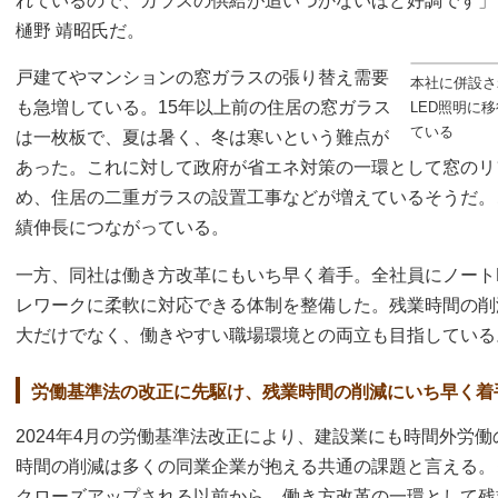
れているので、ガラスの供給が追いつかないほど好調です」
樋野 靖昭氏だ。
戸建てやマンションの窓ガラスの張り替え需要
本社に併設さ
も急増している。15年以上前の住居の窓ガラス
LED照明に
ている
は一枚板で、夏は暑く、冬は寒いという難点が
あった。これに対して政府が省エネ対策の一環として窓のリ
め、住居の二重ガラスの設置工事などが増えているそうだ。
績伸長につながっている。
一方、同社は働き方改革にもいち早く着手。全社員にノート
レワークに柔軟に対応できる体制を整備した。残業時間の削
大だけでなく、働きやすい職場環境との両立も目指している
労働基準法の改正に先駆け、残業時間の削減にいち早く着
2024年4月の労働基準法改正により、建設業にも時間外労
時間の削減は多くの同業企業が抱える共通の課題と言える。
クローズアップされる以前から、働き方改革の一環として残