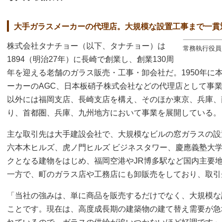
大手ガラスメーカーの代理店。大規模な設置工事まで一貫
株式会社タナチョー（以下、タナチョー）は
常務執行役員
1894（明治27年）に長崎で創業し、創業130周
年を迎える老舗のガラス販売・工事・卸会社だ。1950年に
ーカーのAGC、日本板硝子株式会社などの代理店として事
以外には福岡支店、長崎支店を構え、そのほか東京、兵庫、
り、首都圏、兵庫、九州地方において事業を展開している。
主な取引先は大手建設会社で、大規模なビルの窓ガラスの設
六本木ヒルズ、虎ノ門ヒルズ ビジネスタワー、慶應義塾大
クとなる建物をはじめ、福岡空港やJR博多駅など国内主要
一方で、町のガラス店や工務店にも卸販売をしており、取引
「当社の強みは、単に商品を販売するだけでなく、大規模な
ことです。現在は、高度成長期の建築物の建て替え需要が急