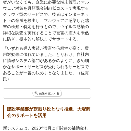
者がいなくても、企業に必要な端末管理とマル
ウェア対策を月額課金制の低コストで実現する
クラウド型のサービスで、後者はインターネッ
ト上の脅威を検出し、マルウェアに感染した端
末の検知・特定を行うもので、ウイルス感染の
詳細な調査を実施することで被害の拡大を未然
に防ぎ、根本的な解決までサポートする。
「いずれも導入実績が豊富で信頼性が高く、費
用対効果に優れていました。とりわけ、自社内
に情報システム部門があるかのように、きめ細
かなサポートサービスが受けられるサービスで
あることが一番の決め手となりました」（佐貫
氏）
画像を拡大する
建設事業部が旗振り役となり推進、大塚商
会のサポートを活用
新システムは、2023年3月にIT関連の補助金も