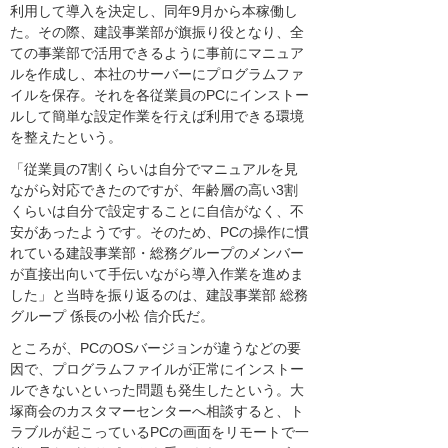
利用して導入を決定し、同年9月から本稼働し
た。その際、建設事業部が旗振り役となり、全
ての事業部で活用できるように事前にマニュア
ルを作成し、本社のサーバーにプログラムファ
イルを保存。それを各従業員のPCにインストー
ルして簡単な設定作業を行えば利用できる環境
を整えたという。
「従業員の7割くらいは自分でマニュアルを見
ながら対応できたのですが、年齢層の高い3割
くらいは自分で設定することに自信がなく、不
安があったようです。そのため、PCの操作に慣
れている建設事業部・総務グループのメンバー
が直接出向いて手伝いながら導入作業を進めま
した」と当時を振り返るのは、建設事業部 総務
グループ 係長の小松 信介氏だ。
ところが、PCのOSバージョンが違うなどの要
因で、プログラムファイルが正常にインストー
ルできないといった問題も発生したという。大
塚商会のカスタマーセンターへ相談すると、ト
ラブルが起こっているPCの画面をリモートで一