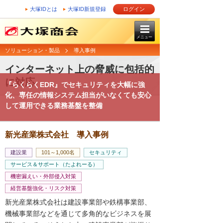
大塚IDとは
大塚ID新規登録
ログイン
メニュー
ソリューション・製品
導入事例
インターネット上の脅威に包括的
に対応
『らくらくEDR』でセキュリティを大幅に強
化、専任の情報システム担当がいなくても安心
して運用できる業務基盤を整備
新光産業株式会社 導入事例
建設業
101～1,000名
セキュリティ
サービス＆サポート（たよれーる）
機密漏えい・外部侵入対策
経営基盤強化・リスク対策
新光産業株式会社は建設事業部や鉄構事業部、
機械事業部などを通じて多角的なビジネスを展