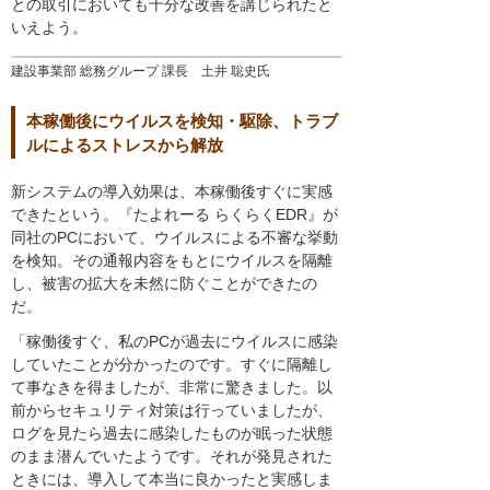
との取引においても十分な改善を講じられたと
いえよう。
建設事業部 総務グループ 課長 土井 聡史氏
本稼働後にウイルスを検知・駆除、トラブ
ルによるストレスから解放
新システムの導入効果は、本稼働後すぐに実感
できたという。『たよれーる らくらくEDR』が
同社のPCにおいて、ウイルスによる不審な挙動
を検知。その通報内容をもとにウイルスを隔離
し、被害の拡大を未然に防ぐことができたの
だ。
「稼働後すぐ、私のPCが過去にウイルスに感染
していたことが分かったのです。すぐに隔離し
て事なきを得ましたが、非常に驚きました。以
前からセキュリティ対策は行っていましたが、
ログを見たら過去に感染したものが眠った状態
のまま潜んでいたようです。それが発見された
ときには、導入して本当に良かったと実感しま