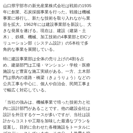
山口県宇部市の新光産業株式会社は戦前の1935
年に創業、石炭採掘事業を行った。戦後は機械
事業に移行し、新たな技術を取り入れながら業
容を拡大。1962年には建設事業部を新設し、大
きな発展を遂げる。現在は、建設（建築・土
木）、鉄構、機械、加工技術の4事業部とEICソ
リューション部（システム設計）の5本柱で多
角的な事業を展開している。
特に建設事業部は全体の売り上げの4割を占
め、建築部門は工場・マンション・学校・医療
施設など豊富な施工実績がある。一方、土木部
門は県内の道路・橋梁（きょうりょう）などの
公共工事を中心に、個人や自治会、民間工事ま
で幅広く対応している。
「当社の強みは、機械事業で培った技術力と社
内に設計部門があることです。他の建設会社は
設計を外注するケースが多いですが、当社は設
計からコストや工期を加味した最適なプランを
提案し、目的に合わせた各種施設をトータルに