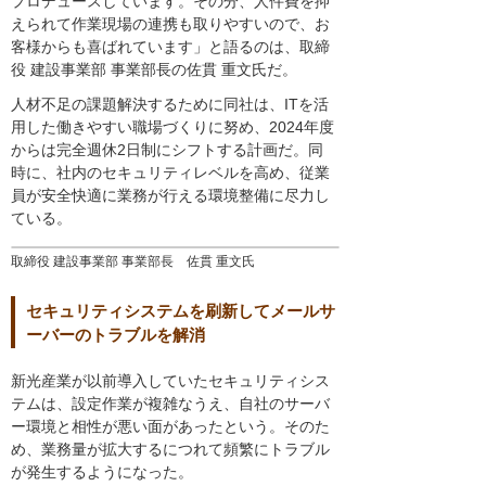
プロデュースしています。その分、人件費を抑
えられて作業現場の連携も取りやすいので、お
客様からも喜ばれています」と語るのは、取締
役 建設事業部 事業部長の佐貫 重文氏だ。
人材不足の課題解決するために同社は、ITを活
用した働きやすい職場づくりに努め、2024年度
からは完全週休2日制にシフトする計画だ。同
時に、社内のセキュリティレベルを高め、従業
員が安全快適に業務が行える環境整備に尽力し
ている。
取締役 建設事業部 事業部長 佐貫 重文氏
セキュリティシステムを刷新してメールサ
ーバーのトラブルを解消
新光産業が以前導入していたセキュリティシス
テムは、設定作業が複雑なうえ、自社のサーバ
ー環境と相性が悪い面があったという。そのた
め、業務量が拡大するにつれて頻繁にトラブル
が発生するようになった。