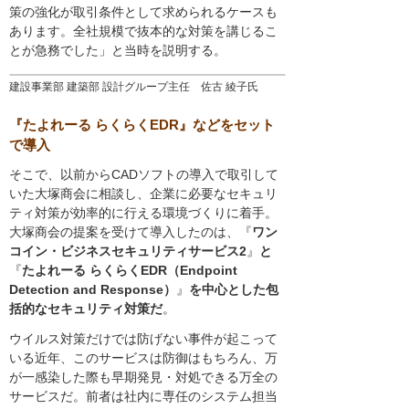
策の強化が取引条件として求められるケースも
あります。全社規模で抜本的な対策を講じるこ
とが急務でした」と当時を説明する。
建設事業部 建築部 設計グループ主任 佐古 綾子氏
『たよれーる らくらくEDR』などをセット
で導入
そこで、以前からCADソフトの導入で取引して
いた大塚商会に相談し、企業に必要なセキュリ
ティ対策が効率的に行える環境づくりに着手。
大塚商会の提案を受けて導入したのは、『
ワン
コイン・ビジネスセキュリティサービス2
』
と
『
たよれーる らくらくEDR（Endpoint
Detection and Response）
』
を中心とした包
括的なセキュリティ対策だ
。
ウイルス対策だけでは防げない事件が起こって
いる近年、このサービスは防御はもちろん、万
が一感染した際も早期発見・対処できる万全の
サービスだ。前者は社内に専任のシステム担当