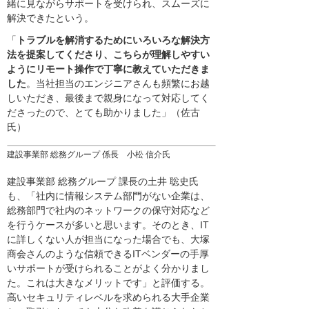
緒に見ながらサポートを受けられ、スムーズに
解決できたという。
「
トラブルを解消するためにいろいろな解決方
法を提案してくださり、こちらが理解しやすい
ようにリモート操作で丁寧に教えていただきま
した
。当社担当のエンジニアさんも頻繁にお越
しいただき、最後まで親身になって対応してく
ださったので、とても助かりました」（佐古
氏）
建設事業部 総務グループ 係長 小松 信介氏
建設事業部 総務グループ 課長の土井 聡史氏
も、「社内に情報システム部門がない企業は、
総務部門で社内のネットワークの保守対応など
を行うケースが多いと思います。そのとき、IT
に詳しくない人が担当になった場合でも、大塚
商会さんのような信頼できるITベンダーの手厚
いサポートが受けられることがよく分かりまし
た。これは大きなメリットです」と評価する。
高いセキュリティレベルを求められる大手企業