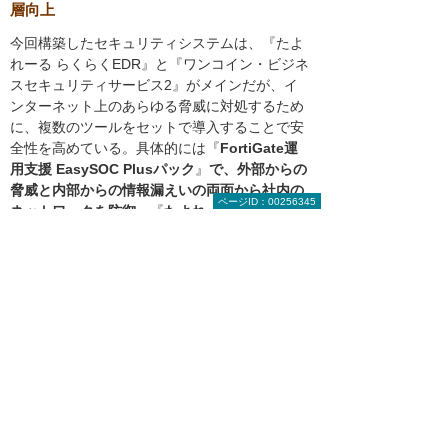
層向上
今回構築したセキュリティシステムは、『たよ
れーる らくらくEDR』と『ワンコイン・ビジネ
スセキュリティサービス2』がメインだが、イ
ンターネット上のあらゆる脅威に対処するため
に、複数のツールをセットで導入することで安
全性を高めている。具体的には『
FortiGate運
用支援 EasySOC Plusパック
』
で、外部からの
脅威と内部からの情報漏えいの両面から社内の
ページID：00256345
ネットワークを防御
。『
たよれーる Office
365
』
では、マイクロソフトのクラウドサービ
スに大塚商会のサポートサービスを組み合わせ
ることで、単体で
『
Office 365
』
を導入する場
合よりセキュリティの向上がなされている
。専
任のシステム担当者がいなくても、管理運用が
円滑に行える体制だ。
今後は、建設現場の事務所でタブレット端末を
使って、社内のサーバーに安全かつ快適にアク
セスして現場管理を省力化できる環境を整備し
たいという。同時に、社内のサーバーの容量を