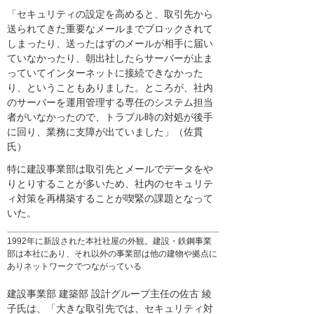
「セキュリティの設定を高めると、取引先から
送られてきた重要なメールまでブロックされて
しまったり、送ったはずのメールが相手に届い
ていなかったり、朝出社したらサーバーが止ま
っていてインターネットに接続できなかった
り、ということもありました。ところが、社内
のサーバーを運用管理する専任のシステム担当
者がいなかったので、トラブル時の対処が後手
に回り、業務に支障が出ていました」（佐貫
氏）
特に建設事業部は取引先とメールでデータをや
りとりすることが多いため、社内のセキュリテ
ィ対策を再構築することが喫緊の課題となって
いた。
1992年に新設された本社社屋の外観。建設・鉄鋼事業
部は本社にあり、それ以外の事業部は他の建物や拠点に
ありネットワークでつながっている
建設事業部 建築部 設計グループ主任の佐古 綾
子氏は、「大きな取引先では、セキュリティ対