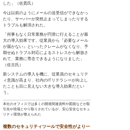
した」（佐貫氏）
今は以前のようにメールの送受信ができなかっ
たり、サーバーが突然止まってしまったりする
トラブルも解消された。
「何事もなく日常業務が円滑に行えることが最
大の導入効果です。従業員から『必要なメール
が届かない』といったクレームがなくなり、予
期せぬトラブル対応によるストレスから解放さ
れて、業務に専念できるようになりました」
（佐古氏）
新システムの導入を機に、従業員のセキュリテ
ィ意識が高まり、社内のITリテラシーが向上し
たことも目に見えない大きな導入効果だとい
う。
本社のオフィスでは多くの開発関連資料や図面などが取
引先や現場とやり取りされているが、安心安全なセキュ
リティ環境が整えられた
複数のセキュリティツールで安全性がより一