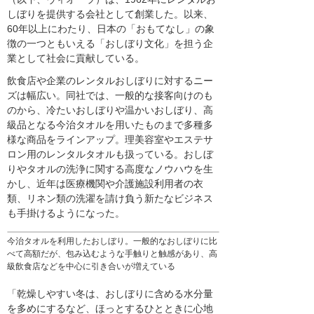
しぼりを提供する会社として創業した。以来、
60年以上にわたり、日本の「おもてなし」の象
徴の一つともいえる「おしぼり文化」を担う企
業として社会に貢献している。
飲食店や企業のレンタルおしぼりに対するニー
ズは幅広い。同社では、一般的な接客向けのも
のから、冷たいおしぼりや温かいおしぼり、高
級品となる今治タオルを用いたものまで多種多
様な商品をラインアップ。理美容室やエステサ
ロン用のレンタルタオルも扱っている。おしぼ
りやタオルの洗浄に関する高度なノウハウを生
かし、近年は医療機関や介護施設利用者の衣
類、リネン類の洗濯を請け負う新たなビジネス
も手掛けるようになった。
今治タオルを利用したおしぼり。一般的なおしぼりに比
べて高額だが、包み込むような手触りと触感があり、高
級飲食店などを中心に引き合いが増えている
「乾燥しやすい冬は、おしぼりに含める水分量
を多めにするなど、ほっとするひとときに心地