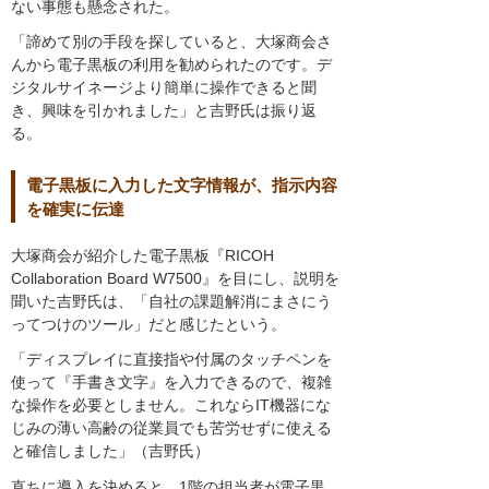
ない事態も懸念された。
「諦めて別の手段を探していると、大塚商会さ
んから電子黒板の利用を勧められたのです。デ
ジタルサイネージより簡単に操作できると聞
き、興味を引かれました」と吉野氏は振り返
る。
電子黒板に入力した文字情報が、指示内容
を確実に伝達
大塚商会が紹介した電子黒板『RICOH
Collaboration Board W7500』を目にし、説明を
聞いた吉野氏は、「自社の課題解消にまさにう
ってつけのツール」だと感じたという。
「ディスプレイに直接指や付属のタッチペンを
使って『手書き文字』を入力できるので、複雑
な操作を必要としません。これならIT機器にな
じみの薄い高齢の従業員でも苦労せずに使える
と確信しました」（吉野氏）
直ちに導入を決めると、1階の担当者が電子黒