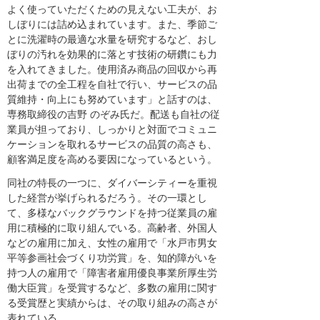
よく使っていただくための見えない工夫が、お
しぼりには詰め込まれています。また、季節ご
とに洗濯時の最適な水量を研究するなど、おし
ぼりの汚れを効果的に落とす技術の研鑽にも力
を入れてきました。使用済み商品の回収から再
出荷までの全工程を自社で行い、サービスの品
質維持・向上にも努めています」と話すのは、
専務取締役の吉野 のぞみ氏だ。配送も自社の従
業員が担っており、しっかりと対面でコミュニ
ケーションを取れるサービスの品質の高さも、
顧客満足度を高める要因になっているという。
同社の特長の一つに、ダイバーシティーを重視
した経営が挙げられるだろう。その一環とし
て、多様なバックグラウンドを持つ従業員の雇
用に積極的に取り組んでいる。高齢者、外国人
などの雇用に加え、女性の雇用で「水戸市男女
平等参画社会づくり功労賞」を、知的障がいを
持つ人の雇用で「障害者雇用優良事業所厚生労
働大臣賞」を受賞するなど、多数の雇用に関す
る受賞歴と実績からは、その取り組みの高さが
表れている。