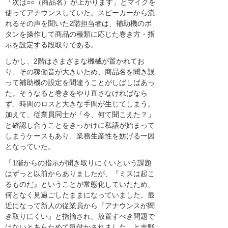
「次は○○（商品名）が上がります」とマイクを
使ってアナウンスしていた。スピーカーから流
れるその声を聞いた2階担当者は、補助機のボ
タンを操作して商品の種類に応じた巻き方・指
示を設定する段取りである。
しかし、2階はさまざまな機械が置かれてお
り、その稼働音が大きいため、商品名を聞き誤
って補助機の設定を間違うことがしばしばあっ
た。そうなると巻きをやり直さなければなら
ず、時間のロスと大きな手間が生じてしまう。
加えて、従業員同士が「今、何て聞こえた？」
と確認し合うことをきっかけに私語が始まって
しまうケースもあり、業務生産性を妨げる一因
となっていた。
「1階からの指示が聞き取りにくいという課題
はずっと以前からありましたが、『ミスは起こ
るものだ』ということが常態化していたため、
何となく見過ごしたままになっていました。最
近になって新人の従業員から『アナウンスが聞
き取りにくい』と指摘され、放置すべき問題で
はないとあらためて気付かされました」と吉野