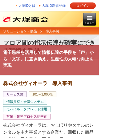
大塚IDとは
大塚ID新規登録
ログイン
メニュー
ソリューション・製品
導入事例
フロア間の指示伝達が確実にでき
る環境を整備
電子黒板を活用して情報伝達の手段を「声」か
ら「文字」に置き換え、生産性の大幅な向上を
実現
株式会社ヴィオーラ 導入事例
サービス業
101～1,000名
情報共有・会議システム
モバイル・タブレット活用
営業・業務プロセス効率化
株式会社ヴィオーラは、おしぼりやタオルのレ
ンタルを主力事業とする企業だ。回収した商品