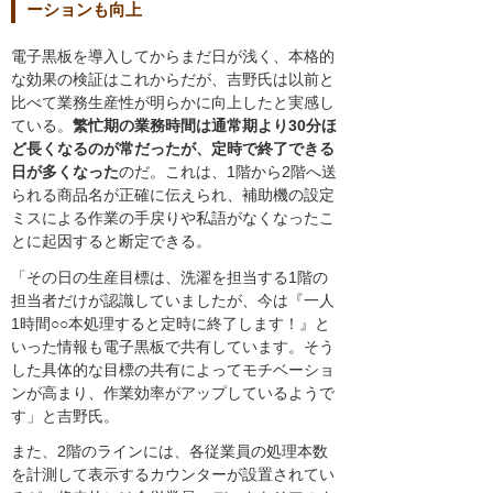
ーションも向上
電子黒板を導入してからまだ日が浅く、本格的
な効果の検証はこれからだが、吉野氏は以前と
比べて業務生産性が明らかに向上したと実感し
ている。
繁忙期の業務時間は通常期より30分ほ
ど長くなるのが常だったが、定時で終了できる
日が多くなった
のだ。これは、1階から2階へ送
られる商品名が正確に伝えられ、補助機の設定
ミスによる作業の手戻りや私語がなくなったこ
とに起因すると断定できる。
「その日の生産目標は、洗濯を担当する1階の
担当者だけが認識していましたが、今は『一人
1時間○○本処理すると定時に終了します！』と
いった情報も電子黒板で共有しています。そう
した具体的な目標の共有によってモチベーショ
ンが高まり、作業効率がアップしているようで
す」と吉野氏。
また、2階のラインには、各従業員の処理本数
を計測して表示するカウンターが設置されてい