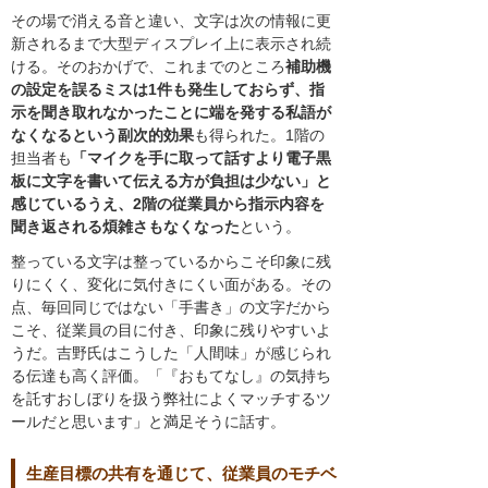
その場で消える音と違い、文字は次の情報に更
新されるまで大型ディスプレイ上に表示され続
ける。そのおかげで、これまでのところ
補助機
の設定を誤るミスは1件も発生しておらず、指
示を聞き取れなかったことに端を発する私語が
なくなるという副次的効果
も得られた。1階の
担当者も
「マイクを手に取って話すより電子黒
板に文字を書いて伝える方が負担は少ない」と
感じているうえ、2階の従業員から指示内容を
聞き返される煩雑さもなくなった
という。
整っている文字は整っているからこそ印象に残
りにくく、変化に気付きにくい面がある。その
点、毎回同じではない「手書き」の文字だから
こそ、従業員の目に付き、印象に残りやすいよ
うだ。吉野氏はこうした「人間味」が感じられ
る伝達も高く評価。「『おもてなし』の気持ち
を託すおしぼりを扱う弊社によくマッチするツ
ールだと思います」と満足そうに話す。
生産目標の共有を通じて、従業員のモチベ