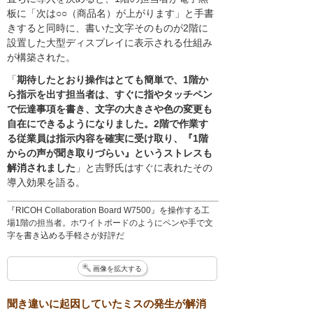
板に「次は○○（商品名）が上がります」と手書
きすると同時に、書いた文字そのものが2階に
設置した大型ディスプレイに表示される仕組み
が構築された。
「
期待したとおり操作はとても簡単で、1階か
ら指示を出す担当者は、すぐに指やタッチペン
で伝達事項を書き、文字の大きさや色の変更も
自在にできるようになりました。2階で作業す
る従業員は指示内容を確実に受け取り、『1階
からの声が聞き取りづらい』というストレスも
解消されました
」と吉野氏はすぐに表れたその
導入効果を語る。
『RICOH Collaboration Board W7500』を操作する工
場1階の担当者。ホワイトボードのようにペンや手で文
字を書き込める手軽さが好評だ
画像を拡大する
聞き違いに起因していたミスの発生が解消