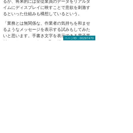
るが、将来的には全従業員のデータをリアルタ
イムにディスプレイに映すことで意欲を刺激す
るといった仕組みも構想しているという。
「業務とは無関係な、作業者の気持ちを和ませ
るようなメッセージを表示する試みもしてみた
いと思います。手書き文字を表示できる電子黒
ページID：00297470
板だからこそ、そうした取り組みにもきっと効
果を発揮してくれるはずです」（吉野氏）
同社は、本社工場以外の二つの工場にも電子黒
板の導入を検討したいという。「まだ活用法は
多くありそうなので、アドバイスをいただきた
いですね」と吉野氏は期待を語った。
出荷前の個包装されたおしぼり。ヴィオーラの配送スタ
ッフは女性が多く、納品するスタッフの笑顔とコミュニ
ケーションも取引先に喜ばれているという
大塚商会担当者からのコメント