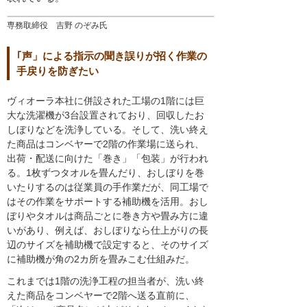
専務取締役 吉野 のぞみ氏
｢声」による指示の聞き誤りが招く作業の
手戻りを防ぎたい
ヴィオーラ本社に併設された工場の1階には巨
大な洗濯機が3台設置されており、回収したお
しぼりなどを洗浄している。そして、洗い終え
た商品はコンベヤーで2階の作業場に送られ、
出荷・配送に向けた「巻き」「包装」が行われ
る。1枚ずつタオルを畳んだり、おしぼりを巻
いたりするのは従業員の手作業だが、同工場で
はその作業をサポートする補助機を活用。おし
ぼりやタオルは商品ごとに巻き方や畳み方に違
いがあり、例えば、おしぼりなら仕上がりの長
辺のサイズを補助機で設定すると、そのサイズ
に補助機が角の2カ所を畳みこむ仕組みだ。
これまでは1階の洗浄工程の担当者が、洗い終
えた商品をコンベヤーで2階へ送る直前に、