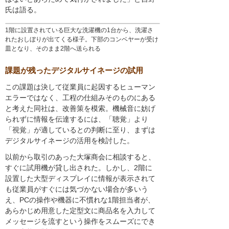
氏は語る。
1階に設置されている巨大な洗濯機の1台から、洗濯さ
れたおしぼりが出てくる様子。下部のコンベヤーが受け
皿となり、そのまま2階へ送られる
課題が残ったデジタルサイネージの試用
この課題は決して従業員に起因するヒューマン
エラーではなく、工程の仕組みそのものにある
と考えた同社は、改善策を模索。機械音に妨げ
られずに情報を伝達するには、「聴覚」より
「視覚」が適しているとの判断に至り、まずは
デジタルサイネージの活用を検討した。
以前から取引のあった大塚商会に相談すると、
すぐに試用機が貸し出された。しかし、2階に
設置した大型ディスプレイに情報が表示されて
も従業員がすぐには気づかない場合が多いう
え、PCの操作や機器に不慣れな1階担当者が、
あらかじめ用意した定型文に商品名を入力して
メッセージを流すという操作をスムーズにでき