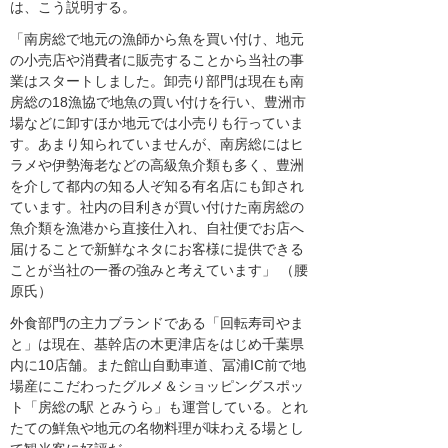
は、こう説明する。
「南房総で地元の漁師から魚を買い付け、地元
の小売店や消費者に販売することから当社の事
業はスタートしました。卸売り部門は現在も南
房総の18漁協で地魚の買い付けを行い、豊洲市
場などに卸すほか地元では小売りも行っていま
す。あまり知られていませんが、南房総にはヒ
ラメや伊勢海老などの高級魚介類も多く、豊洲
を介して都内の知る人ぞ知る有名店にも卸され
ています。社内の目利きが買い付けた南房総の
魚介類を漁港から直接仕入れ、自社便でお店へ
届けることで新鮮なネタにお客様に提供できる
ことが当社の一番の強みと考えています」 （腰
原氏）
外食部門の主力ブランドである「回転寿司やま
と」は現在、基幹店の木更津店をはじめ千葉県
内に10店舗。また館山自動車道、冨浦IC前で地
場産にこだわったグルメ＆ショッピングスポッ
ト「房総の駅 とみうら」も運営している。とれ
たての鮮魚や地元の名物料理が味わえる場とし