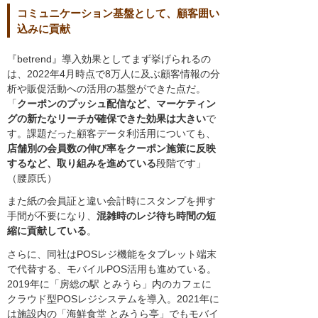
コミュニケーション基盤として、顧客囲い
込みに貢献
『betrend』導入効果としてまず挙げられるの
は、2022年4月時点で8万人に及ぶ顧客情報の分
析や販促活動への活用の基盤ができた点だ。
「
クーポンのプッシュ配信など、マーケティン
グの新たなリーチが確保できた効果は大きい
で
す。課題だった顧客データ利活用についても、
店舗別の会員数の伸び率をクーポン施策に反映
するなど、取り組みを進めている
段階です」
（腰原氏）
また紙の会員証と違い会計時にスタンプを押す
手間が不要になり、
混雑時のレジ待ち時間の短
縮に貢献している
。
さらに、同社はPOSレジ機能をタブレット端末
で代替する、モバイルPOS活用も進めている。
2019年に「房総の駅 とみうら」内のカフェに
クラウド型POSレジシステムを導入。2021年に
は施設内の「海鮮食堂 とみうら亭」でもモバイ