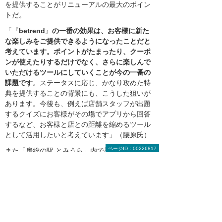
を提供することがリニューアルの最大のポイン
トだ。
「『
betrend
』
の一番の効果は、お客様に新た
な楽しみをご提供できるようになったことだと
考えています。ポイントがたまったり、クーポ
ンが使えたりするだけでなく、さらに楽しんで
いただけるツールにしていくことが今の一番の
課題です
。ステータスに応じ、かなり攻めた特
典を提供することの背景にも、こうした狙いが
あります。今後も、例えば店舗スタッフが出題
するクイズにお客様がその場でアプリから回答
するなど、お客様と店との距離を縮めるツール
として活用したいと考えています」（腰原氏）
ページID：00226817
また「房総の駅 とみうら」内で導入している
POSレジシステムに関しても、腰原氏は「本来
ならクラウドのPOSデータを会員情報にひも付
けてID-POSデータとして活用したいところです
が、現状では「回転寿司やまと」以外では
『betrend』を導入していないため、購買情報の
活用には至っていません。将来的には、ID-POS