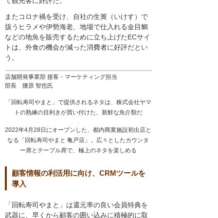
て観光客に好評だ。
またコロナ禍を受け、自社の生簀（いけす）で
扱うヒラメや伊勢海老、地場で仕入れる金目鯛
などの地魚を販売するために立ち上げたECサイ
トは、外食の機会が減った消費者に好評だとい
う。
店舗開発事業部 接客・マーケティング担当
部長 腰原 智也氏
「回転寿司やまと」で提供されるネタは、株式会社ヤマ
トの熟練の目利きが買い付けた、新鮮な魚介類だ
2022年4月28日にオープンした、都内商業施設初出店と
なる「回転寿司やまと 亀戸店」。広々としたカウンタ
ー席とテーブル席で、極上のネタを楽しめる
顧客情報の利活用に向け、CRMツールを
導入
「回転寿司やまと」は還元率の良い会員特典を
武器に、早くから顧客の囲い込みに積極的に取