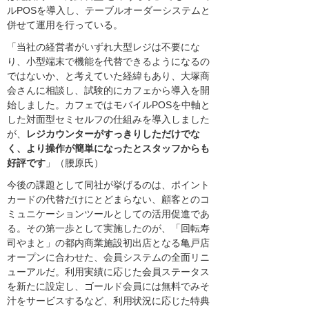
ルPOSを導入し、テーブルオーダーシステムと
併せて運用を行っている。
「当社の経営者がいずれ大型レジは不要にな
り、小型端末で機能を代替できるようになるの
ではないか、と考えていた経緯もあり、大塚商
会さんに相談し、試験的にカフェから導入を開
始しました。カフェではモバイルPOSを中軸と
した対面型セミセルフの仕組みを導入しました
が、
レジカウンターがすっきりしただけでな
く、より操作が簡単になったとスタッフからも
好評です
」（腰原氏）
今後の課題として同社が挙げるのは、ポイント
カードの代替だけにとどまらない、顧客とのコ
ミュニケーションツールとしての活用促進であ
る。その第一歩として実施したのが、「回転寿
司やまと」の都内商業施設初出店となる亀戸店
オープンに合わせた、会員システムの全面リニ
ューアルだ。利用実績に応じた会員ステータス
を新たに設定し、ゴールド会員には無料でみそ
汁をサービスするなど、利用状況に応じた特典