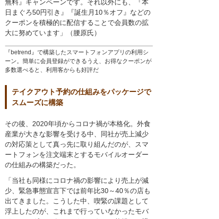
無料』キャンペーンです。それ以外にも、『本
日まぐろ50円引き』『誕生月10％オフ』などの
クーポンを積極的に配信することで会員数の拡
大に努めています」（腰原氏）
『betrend』で構築したスマートフォンアプリの利用シ
ーン。簡単に会員登録ができるうえ、お得なクーポンが
多数選べると、利用客からも好評だ
テイクアウト予約の仕組みをパッケージで
スムーズに構築
その後、2020年頃からコロナ禍が本格化。外食
産業が大きな影響を受ける中、同社が売上減少
の対応策として真っ先に取り組んだのが、スマ
ートフォンを注文端末とするモバイルオーダー
の仕組みの構築だった。
「当社も同様にコロナ禍の影響により売上が減
少、緊急事態宣言下では前年比30～40％の店も
出てきました。こうした中、喫緊の課題として
浮上したのが、これまで行っていなかったモバ