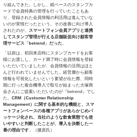
り組んできた。しかし、紙ベースのスタンプカ
ードで会員特典の管理を行っていたこともあ
り、登録された会員情報の利活用は進んでいな
いのが実情だったという。その改善に向け導入
されたのが、
スマートフォン会員アプリと連携
してスタンプ管理が行える店舗販促向け顧客管
理サービス
『
betrend
』
だった
。
「以前は、初回来店時にスタンプカードをお客
様にお渡しし、カード満了時に会員情報を登録
いただいていましたが、会員情報の活用はほと
んど行われていませんでした。経営層から顧客
情報を可視化したいという要望が出た際、同時
期に行った複合機導入で取引が始まった大塚商
会さんにご提案いただいたのが『betrend』でし
た。
CRM（Customer Relationship
Management）に関する基本的な機能と、スマ
ートフォンベースの各種アプリがあらかじめパ
ッケージ化され、当社のような飲食業態でも使
いやすいと判断したことが、導入を決断した一
番の理由です
」（腰原氏）