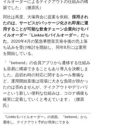
イルオーダーによるテイクアウトの仕組みの構
築でした」（腰原氏）
同社は再度、大塚商会に提案を依頼。
採用され
たのは、サービスがパッケージ化され即座に運
用することが可能な飲食チェーン企業向けモバ
イルオーダー
『
Linktoモバイルオーダー
』
だっ
た
。2020年4月の緊急事態宣言発令後の売上落
ち込みを受け検討を開始し、同年8月には運用
を開始している。
「『betrend』の会員アプリから遷移する仕組み
も容易に構築できることもあり導入を決断しま
した。品切れ時の対応に関するルール整備な
ど、運用開始直後は現場に大きな負荷が掛かっ
たのは否めませんが、テイクアウトやデリバリ
ーという新しい便利な仕組みは、コロナ禍後も
確実に定着していくと考えています」（腰原
氏）
『Linktoモバイルオーダー』の画面。『betrend』から
遷移し、テイクアウト予約が簡単にできる