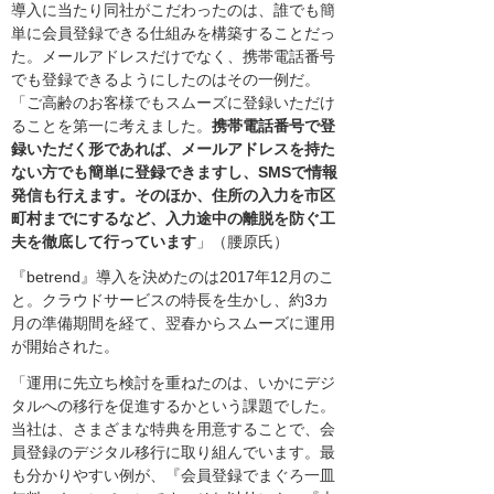
導入に当たり同社がこだわったのは、誰でも簡
単に会員登録できる仕組みを構築することだっ
た。メールアドレスだけでなく、携帯電話番号
でも登録できるようにしたのはその一例だ。
「ご高齢のお客様でもスムーズに登録いただけ
ることを第一に考えました。
携帯電話番号で登
録いただく形であれば、メールアドレスを持た
ない方でも簡単に登録できますし、SMSで情報
発信も行えます。そのほか、住所の入力を市区
町村までにするなど、入力途中の離脱を防ぐ工
夫を徹底して行っています
」（腰原氏）
『betrend』導入を決めたのは2017年12月のこ
と。クラウドサービスの特長を生かし、約3カ
月の準備期間を経て、翌春からスムーズに運用
が開始された。
「運用に先立ち検討を重ねたのは、いかにデジ
タルへの移行を促進するかという課題でした。
当社は、さまざまな特典を用意することで、会
員登録のデジタル移行に取り組んでいます。最
も分かりやすい例が、『会員登録でまぐろ一皿