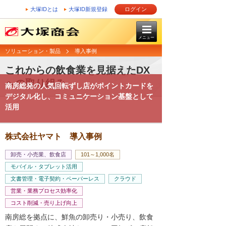
大塚IDとは
大塚ID新規登録
ログイン
メニュー
ソリューション・製品
導入事例
これからの飲食業を見据えたDX
への取り組み
南房総発の人気回転ずし店がポイントカードを
デジタル化し、コミュニケーション基盤として
活用
株式会社ヤマト 導入事例
卸売・小売業、飲食店
101～1,000名
モバイル・タブレット活用
文書管理・電子契約・ペーパーレス
クラウド
営業・業務プロセス効率化
コスト削減・売り上げ向上
南房総を拠点に、鮮魚の卸売り・小売り、飲食