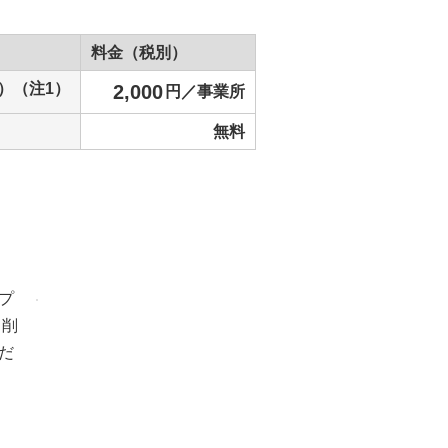
料金（税別）
）（注1）
2,000
円／事業所
無料
プ
ト削
だ