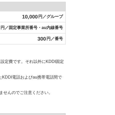
10,000
円／グループ
円／固定事業所番号・au内線番号
300
円／番号
設定費です。それ以外にKDDI固定
録したKDDI電話およびau携帯電話間で
きませんのでご注意ください。