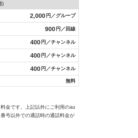
別）
2,000
円／グループ
900
円／回線
400
円／チャンネル
400
円／チャンネル
400
円／チャンネル
無料
る料金です。上記以外にご利用のau
線番号以外での通話時の通話料金が