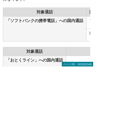
対象通話
回線種別
「ソフトバンクの携帯電話」への国内通話
アナログ
ISDN64
対象通話
「おとくライン」への国内通話
ページID：00282048
通信コスト削減を無料で診断いたします。
現在の利用状況をお伺いすることで、コスト削
減額や最適なプランをお調べします。 お問い合
わせフォームの「通信コスト削減診断を希望す
る」の項目チェックを入れて、お申し込みくだ
さい。専門の担当者よりご連絡いたします。
「通信コスト削減の無料診断を希望する」