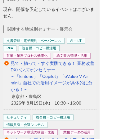
現在、開催を予定しているイベントはございま
せん。
関連する地域別セミナー・展示会
文書管理・電子契約・ペーパーレス
AI・IoT
RPA
複合機・コピー機活用
営業・業務プロセス効率化
紙文書の管理・活用
見て・触って・すぐ実践できる！ 業務改善
DXハンズオンセミナー
～「kintone」「Copilot」「eValue V Air
mini」自社での活用イメージが具体的に分
かる！～
東京都・豊島区
2026年 8月19日(水) 10:30～16:00
セキュリティ
複合機・コピー機活用
情報共有・会議システム
ネットワーク環境の構築・改善
業務データの活用