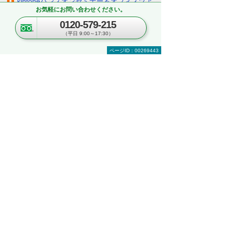
kintoneハンズオンセミナー＆オフィスツア
お気軽にお問い合わせください。
ー
～kintoneの実機を体験！ ＆実際のオフィス
0120-579-215
をツアー形式でご案内～
（平日 9:00～17:30）
埼玉県・さいたま市
ページID：00269443
2026年 8月25日(火) 10:00～16:30
ナビゲーションメニュー
複合機・コピー機・プリンター
製品・ソリューションを探す
製品カテゴリーから探す
メーカーから探す
RICOH （リコー）
Canon （キヤノン）
EPSON（エプソン）
課題から探す