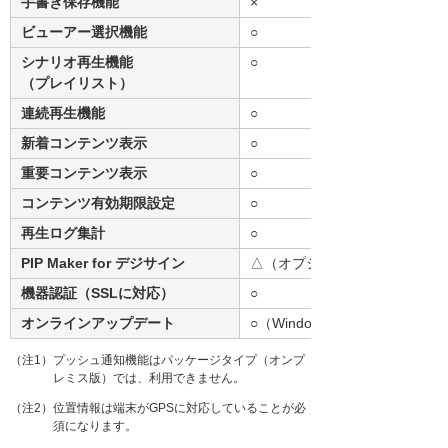
手書き保存機能
×
ビューアー選択機能
○
シナリオ再生機能
○
（プレイリスト）
連続再生機能
○
新着コンテンツ表示
○
重要コンテンツ表示
○
コンテンツ有効期限設定
○
再生ログ集計
○
PIP Maker for デジサイン
△（オプション）
機器認証（SSLに対応）
○
オンラインアップデート
○（Windowsストア）
（注1）プッシュ通知機能はパッケージタイプ（オンプ
レミス版）では、利用できません。
（注2）位置情報は端末がGPSに対応していることが必
須になります。