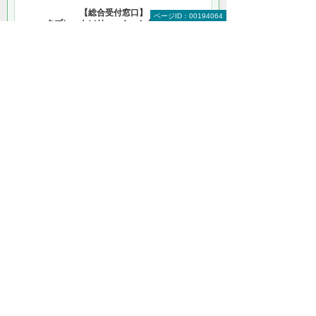
【総合受付窓口】
ページID：00194064
タブレットソリューション相談窓口
（大塚商会 インサイドビジネスセンター）
0120-579-215
（平日 9:00～17:30）
お問い合わせ
＊メールでの連絡をご希望の方も、お問い合わせボタンをご利
用ください。
以下のようなご相談でもお客様に寄り添い、
具体的な解決方法をアドバイスします
どこから手をつければよいか分からない
検討すべきポイントを教えてほしい
自社に必要なものを提案してほしい
予算内で最適なプランを提案してほしい
何から相談したらよいのか分からない方はこ
ちら（ITよろず相談窓口）
関連製品を詳しく知りたい