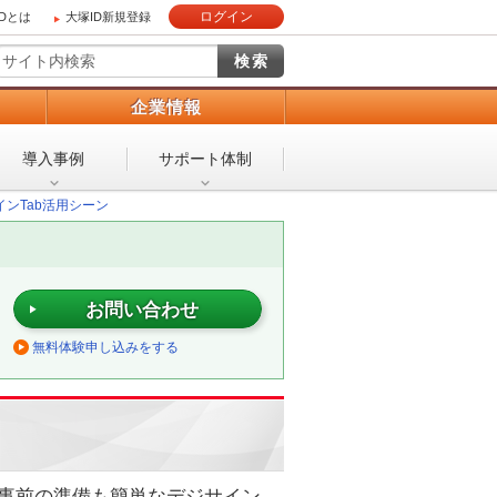
ログイン
IDとは
大塚ID新規登録
）
企業情報
導入事例
サポート体制
ンTab活用シーン
お問い合わせ
無料体験申し込みをする
。事前の準備も簡単なデジサイン