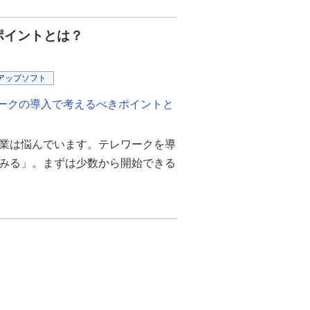
イ！
ポイントとは？
高いね。
に、これと、これと、これを見せ
アップソフト
ワークの導入で考えるべきポイントと
ぁ。プッシュで更新されている
！
業は悩んでいます。テレワークを導
みる」。まずは少数から開始できる
いうのが欲しいんだよ。
ですね。この商品の特徴になりま
ます。完璧でしょう。