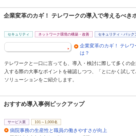
価格はこうなります。ハ
企業変革のカギ！ テレワークの導入で考えるべき
ふーん。型落ちの割には
お客様のところへ行く前
セキュリティ
ネットワーク環境の構築・改善
セキュリティ・バック
れば、納得でしょう。
企業変革のカギ！ テレ
シナリオ機能、便利だな
は？
し！
よーし。行ってきまーす
テレワークと一口に言っても、導入・検討に際して多くの企
入する際の大事なポイントを確認しつつ、「とにかく試して
うちはね、これと、こう
ソリューションをご紹介します。
はぁ。それは、、こちら
す。
おすすめ導入事例ピックアップ
スペックはこうなってい
早速注文しよう！
サービス業
101～1,000名
ありがとうございます。
病院事務の生産性と職員の働きやすさが向上