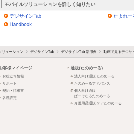
モバイルソリューションを詳しく知りたい
デジサインTab
たよれー
Handbook
ソリューション
デジサインTab
デジサインTab 活用例
動画で見るデジサイ
お客様マイページ
通販(たのめーる)
お役立ち情報
法人向け通販 たのめーる
サポート
たのめーるアドバンス
契約・請求書
個人向け通販
ぱーそなるたのめーる
各種設定
介護用品通販 ケアたのめーる