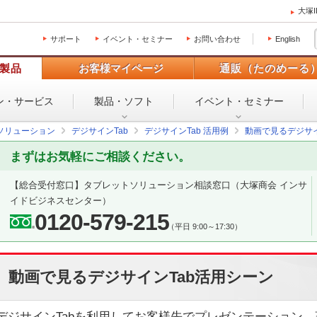
大塚
サポート
イベント・セミナー
お問い合わせ
English
製品
お客様マイページ
通販（たのめーる
ン・
サービス
製品・ソフト
イベント・
セミナー
ソリューション
デジサインTab
デジサインTab 活用例
動画で見るデジサイ
まずはお気軽にご相談ください。
【総合受付窓口】
タブレットソリューション相談窓口
（大塚商会 インサ
イドビジネスセンター）
0120-579-215
（平日 9:00～17:30）
動画で見るデジサインTab活用シーン
デジサインTabを利用してお客様先でプレゼンテーション