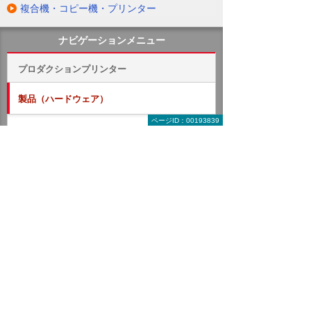
複合機・コピー機・プリンター
ナビゲーションメニュー
プロダクションプリンター
製品（ハードウェア）
ページID：00193839
RICOH Pro Z75
RICOH Pro VC80000
RICOH Pro VC40000
RICOH Pro C9500
RICOH Pro C7500
RICOH Pro C5410S / C5400S
マテリアル
後加工機