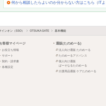
何から相談したらよいのか分からない方はこちら（IT
サインオン（SSO）
OTSUKA GATE
基本機能
お客様マイページ
通販(たのめーる)
お役立ち情報
法人向け通販 たのめーる
サポート
たのめーるアドバンス
契約・請求書
個人向け通販
ぱーそなるたのめーる
各種設定
介護用品通販 ケアたのめーる