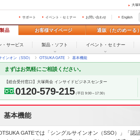
大塚
サポート
イベント・セミナー
お問い合わせ
English
製品
お客様マイページ
通販（たのめーる
ン・
サービス
製品・ソフト
イベント・
セミナー
サインオン（SSO）
OTSUKA GATE
基本機能
まずはお気軽にご相談ください。
【総合受付窓口】大塚商会 インサイドビジネスセンター
0120-579-215
（平日 9:00～17:30）
基本機能
OTSUKA GATEでは「シングルサインオン（SSO）」「