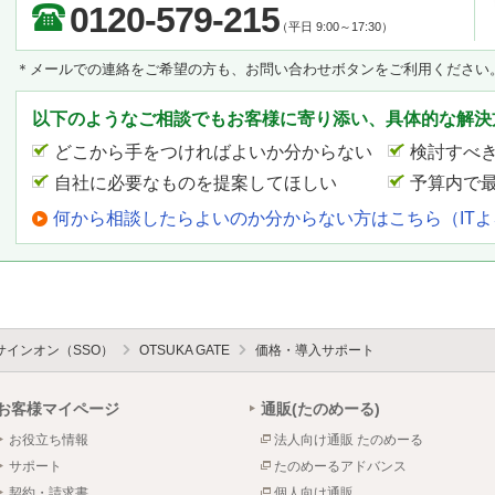
0120-579-215
（平日 9:00～17:30）
＊メールでの連絡をご希望の方も、お問い合わせボタンをご利用ください
以下のようなご相談でもお客様に寄り添い、具体的な解決
どこから手をつければよいか分からない
検討すべ
自社に必要なものを提案してほしい
予算内で
何から相談したらよいのか分からない方はこちら（IT
サインオン（SSO）
OTSUKA GATE
価格・導入サポート
お客様マイページ
通販(たのめーる)
お役立ち情報
法人向け通販 たのめーる
サポート
たのめーるアドバンス
契約・請求書
個人向け通販