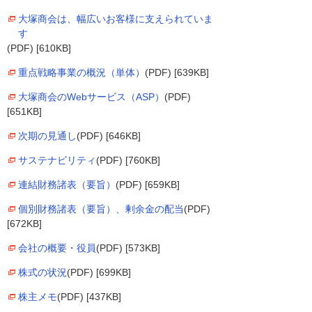
大塚商会は、幅広いお客様に支えられていま
す
(PDF) [610KB]
重点戦略事業の概況（単体）
(PDF) [639KB]
大塚商会のWebサービス（ASP）
(PDF)
[651KB]
次期の見通し
(PDF) [646KB]
サステナビリティ
(PDF) [760KB]
連結財務諸表（要旨）
(PDF) [659KB]
個別財務諸表（要旨）、剰余金の配当
(PDF)
[672KB]
会社の概要・役員
(PDF) [573KB]
株式の状況
(PDF) [699KB]
株主メモ
(PDF) [437KB]