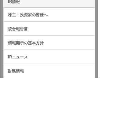
IR情報
株主・投資家の皆様へ
統合報告書
情報開示の基本方針
IRニュース
財務情報
株式関連情報
IRライブラリ
中・長期経営方針
決算短信 など
決算説明資料・補足資料