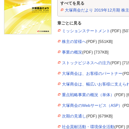
すべてを見る
大塚商会だより 2019年12月期 株
章ごとに見る
ミッションステートメント
(PDF) [50
株主の皆様へ
(PDF) [551KB]
事業の概況
(PDF) [737KB]
ストックビジネスへの注力
(PDF) [71
大塚商会は、お客様のパートナー
(PD
大塚商会は、幅広いお客様に支えら
重点戦略事業の概況（単体）
(PDF) [
大塚商会のWebサービス（ASP）
(PD
次期の見通し
(PDF) [679KB]
社会貢献活動・環境保全活動
(PDF) [