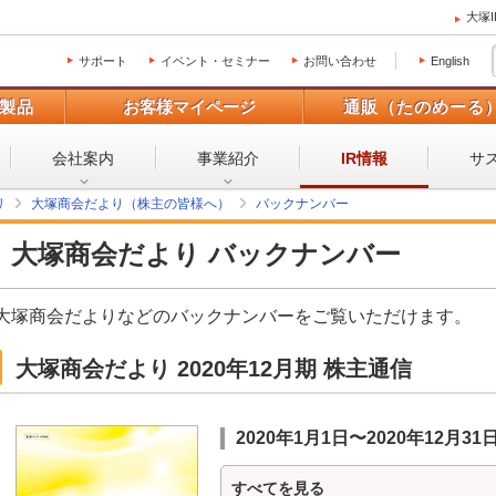
大塚
サポート
イベント・セミナー
お問い合わせ
English
製品
お客様マイページ
通販（たのめーる
会社案内
事業紹介
サ
IR情報
リ
大塚商会だより（株主の皆様へ）
バックナンバー
大塚商会だより バックナンバー
大塚商会だよりなどのバックナンバーをご覧いただけます。
大塚商会だより 2020年12月期 株主通信
2020年1月1日〜2020年12月31
すべてを見る