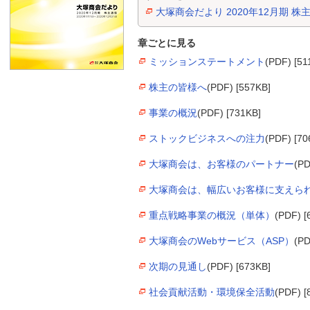
大塚商会だより 2020年12月期 株
章ごとに見る
ミッションステートメント
(PDF) [51
株主の皆様へ
(PDF) [557KB]
事業の概況
(PDF) [731KB]
ストックビジネスへの注力
(PDF) [70
大塚商会は、お客様のパートナー
(PD
大塚商会は、幅広いお客様に支えら
重点戦略事業の概況（単体）
(PDF) [
大塚商会のWebサービス（ASP）
(PD
次期の見通し
(PDF) [673KB]
社会貢献活動・環境保全活動
(PDF) [