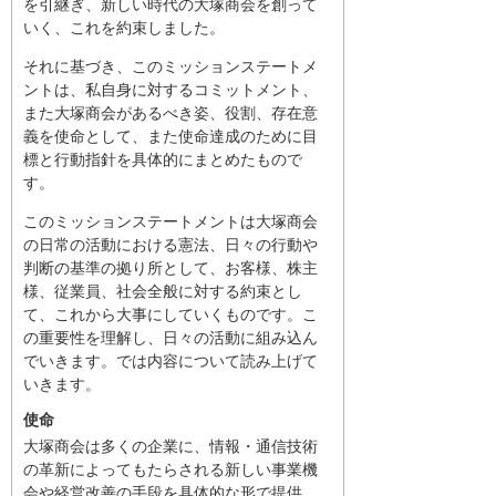
を引継ぎ、新しい時代の大塚商会を創って
いく、これを約束しました。
それに基づき、このミッションステートメ
ントは、私自身に対するコミットメント、
また大塚商会があるべき姿、役割、存在意
義を使命として、また使命達成のために目
標と行動指針を具体的にまとめたもので
す。
このミッションステートメントは大塚商会
の日常の活動における憲法、日々の行動や
判断の基準の拠り所として、お客様、株主
様、従業員、社会全般に対する約束とし
て、これから大事にしていくものです。こ
の重要性を理解し、日々の活動に組み込ん
でいきます。では内容について読み上げて
いきます。
使命
大塚商会は多くの企業に、情報・通信技術
の革新によってもたらされる新しい事業機
会や経営改善の手段を具体的な形で提供