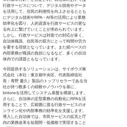
行政サービスについて、デジタル技術やデータ
を活用して、住民の利便性を向上させるととも
にデジタル技術やRPA・AI等の活用により業務
効率化を図り、人的資源を行政サービスの更な
る向上に繋げていくことが求められています。
しかし、行政サービスは対面での対応が多く、
自治体職員、住民等の双方にとって時間や労力
を要する現状となっています。また紙ベースの
内部業務が職員の負担になるなど、多くの自治
体内での課題ともなっています。
今回提供するソリューションは、サイボウズ株
式会社（本社：東京都中央区、代表取締役社
長：青野 慶久）製品のトップリセラーである当
社が持つ数多くの経験やノウハウを基に、
kintoneを活用してシステム基盤を構築します。
さらに、自治体の定型業務の自動化にRPAを活
用することで、広範囲に渡る行政サービスのオ
ンライン化や内部事務の効率化を支援します。
導入した自治体では、市民サービスの拡充と庁
内の業務改革を短期間・低価格で実現すること