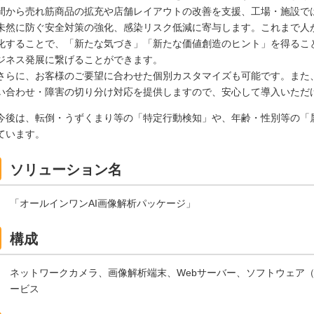
間から売れ筋商品の拡充や店舗レイアウトの改善を支援、工場・施設で
未然に防ぐ安全対策の強化、感染リスク低減に寄与します。これまで人が
化することで、「新たな気づき」「新たな価値創造のヒント」を得るこ
ジネス発展に繋げることができます。
さらに、お客様のご要望に合わせた個別カスタマイズも可能です。また
い合わせ・障害の切り分け対応を提供しますので、安心して導入いただ
今後は、転倒・うずくまり等の「特定行動検知」や、年齢・性別等の「
ています。
ソリューション名
「オールインワンAI画像解析パッケージ」
構成
ネットワークカメラ、画像解析端末、Webサーバー、ソフトウェア（
ービス