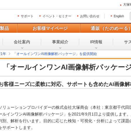
大塚
サポート
イベント・セミナー
お問い合わせ
English
製品
お客様マイページ
通販（たのめーる
会社案内
事業紹介
IR情報
サ
21年
「オールインワンAI画像解析パッケージ」を提供開始
「オールインワンAI画像解析パッケー
お客様ニーズに柔軟に対応、サポートも含めたAI画像
ソリューションプロバイダーの株式会社大塚商会（本社：東京都千代田区
ールインワンAI画像解析パッケージ」を2021年9月1日より提供します
判別、解析を行います。目的に応じた検知・可視化・分析によって課題
をサポートします。