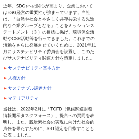
近年、SDGsへの関心が高まり、企業において
はESG経営の重要性が強まっています。当社
は、「自然や社会とやさしく共存共栄する先進
的な企業グループとなる」ことをミッションス
テートメント（※）の目標に掲げ、環境保全活
動やCSR活動等を行ってきました。これまでの
活動をさらに発展させていくために、2021年11
月にサステナビリティ委員会を設置し、このた
びサステナビリティ関連方針を策定しました。
サステナビリティ基本方針
人権方針
サステナブル調達方針
マテリアリティ
当社は、2022年2月に「TCFD（気候関連財務
情報開示タスクフォース）」提言への賛同を表
明し、また、脱炭素社会の実現に向けた社会的
責任を果たすために、SBT認定を目指すことも
公表しました。