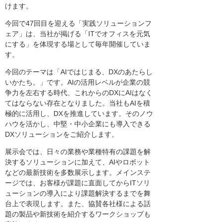
けます。
今回で47回目を迎える「実践ソリューションフ
ェア」は、当社が掲げる「ITでオフィスを元気
にする」を体現する場として毎年開催していま
す。
今回のテーマは「AIではじまる、DXのあたらし
いかたち。」です。AIの活用レベルが企業の競
争力を左右する時代、これからのDXにAIはなく
てはならない存在となりました。当社もAIを積
極的に活用し、DXを推進しています。そのノウ
ハウを活かし、中堅・中小企業にも導入できる
DXソリューションをご紹介します。
展示会では、日々の業務や業種特有の課題を解
決するソリューションに加えて、AIやロボット
などの最新技術を多数展示します。メインステ
ージでは、お客様が課題に直面してからITソリ
ューションの導入により課題解決するまでを舞
台上で表現します。また、協賛各社様による話
題の製品や新技術を紹介するワークショップも