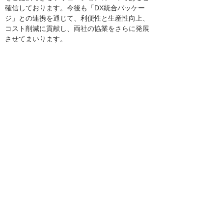
確信しております。今後も「DX統合パッケー
ジ」との連携を通じて、利便性と生産性向上、
コスト削減に貢献し、両社の協業をさらに発展
させてまいります。
インフォマート 取締役 木村 慎
氏
企業のバックオフィスDX推進に向けて大塚商会
様と協業できることを心より嬉しく思います。
弊社のメインサービス「BtoBプラットフォーム
請求書」は、企業間で発生する請求書を無理な
くデジタル化するサービスとして、100万社以
上の企業にご利用いただいております。今後は
企業DXに欠かせない「DX統合パッケージ」と
連携することで、建設業や製造業を中心とした
各業界向けにも両社協業で、ITを通じたDX推
進、生産性向上、コスト削減の実現に寄与して
まいります。
ご紹介のソリューション・製品