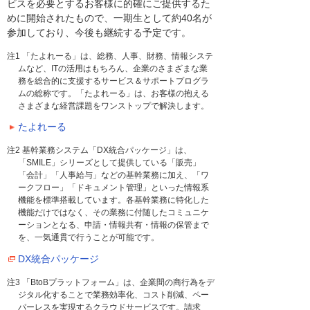
ビスを必要とするお客様に的確にご提供するた
めに開始されたもので、一期生として約40名が
参加しており、今後も継続する予定です。
注1 「たよれーる」は、総務、人事、財務、情報システ
ムなど、ITの活用はもちろん、企業のさまざまな業
務を総合的に支援するサービス＆サポートプログラ
ムの総称です。「たよれーる」は、お客様の抱える
さまざまな経営課題をワンストップで解決します。
たよれーる
注2 基幹業務システム「DX統合パッケージ」は、
「SMILE」シリーズとして提供している「販売」
「会計」「人事給与」などの基幹業務に加え、「ワ
ークフロー」「ドキュメント管理」といった情報系
機能を標準搭載しています。各基幹業務に特化した
機能だけではなく、その業務に付随したコミュニケ
ーションとなる、申請・情報共有・情報の保管まで
を、一気通貫で行うことが可能です。
DX統合パッケージ
注3 「BtoBプラットフォーム」は、企業間の商行為をデ
ジタル化することで業務効率化、コスト削減、ペー
パーレスを実現するクラウドサービスです。請求