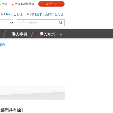
ログイン
IDとは
大塚ID新規登録
ERPナビとは
資料請求・お問い合わせ
導入事例
導入サポート
20年
製造部門共有編】