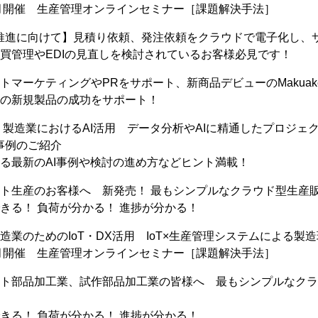
月開催 生産管理オンラインセミナー［課題解決手法］
推進に向けて】見積り依頼、発注依頼をクラウドで電子化し、
買管理やEDIの見直しを検討されているお客様必見です！
トマーケティングやPRをサポート、新商品デビューのMakuak
の新規製品の成功をサポート！
 製造業におけるAI活用 データ分析やAIに精通したプロジ
事例のご紹介
る最新のAI事例や検討の進め方などヒント満載！
ト生産のお客様へ 新発売！ 最もシンプルなクラウド型生産
きる！ 負荷が分かる！ 進捗が分かる！
造業のためのIoT・DX活用 IoT×生産管理システムによる製
月開催 生産管理オンラインセミナー［課題解決手法］
ト部品加工業、試作部品加工業の皆様へ 最もシンプルなクラウ
きる！ 負荷が分かる！ 進捗が分かる！