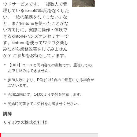
ウドサービスです。「複数人で管
理しているExcelの転記をなくした
い」「紙の業務をなくしたい」な
ど、まだkintoneを使ったことがな
い方向けに、実際に操作・体験で
きるkintoneハンズオンセミナーで
す。kintoneを使ってワクワク楽し
みながら業務改善をしてみません
か？ ご参加をお待ちしています。
＊ 【H01】コースと同内容での実施です。重複しての
お申し込みはできません。
＊ 参加人数により、PCは1社1台のご用意になる場合が
ございます。
＊ 会場12階にて、14:00より受付を開始します。
＊ 開始時間前までに受付をお済ませください。
講師
サイボウズ株式会社
様