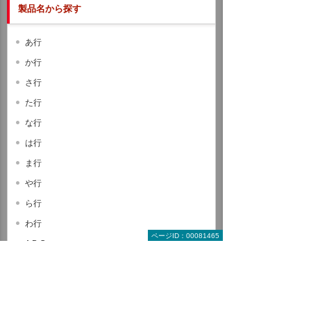
製品名から探す
あ行
か行
さ行
た行
な行
は行
ま行
や行
ら行
わ行
ページID：00081465
A B C
D E F
G H I
J K L