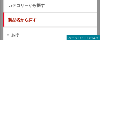
カテゴリーから探す
製品名から探す
あ行
ページID：00081471
か行
さ行
た行
な行
は行
ま行
や行
ら行
わ行
A B C
D E F