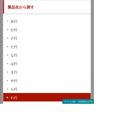
製品名から探す
あ行
か行
さ行
た行
な行
は行
ま行
や行
ら行
わ行
ページID：00081475
A B C
D E F
G H I