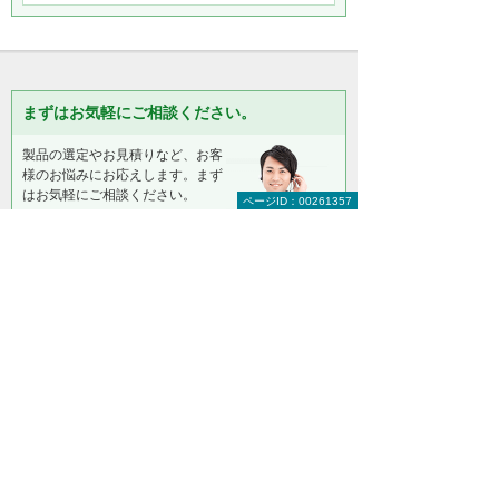
まずはお気軽にご相談ください。
製品の選定やお見積りなど、お客
様のお悩みにお応えします。まず
はお気軽にご相談ください。
ページID：00261357
【総合受付窓口】
大塚商会 インサイドビジネスセンター
0120-579-215
（平日 9:00～17:30）
お問い合わせ
＊メールでの連絡をご希望の方も、お問い合わせボタンをご利
用ください。
以下のようなご相談でもお客様に寄り添い、
具体的な解決方法をアドバイスします