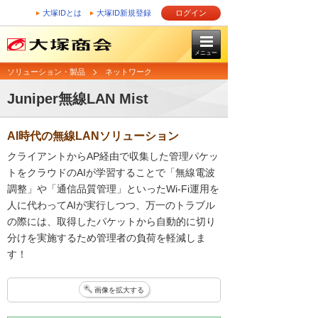
大塚IDとは
大塚ID新規登録
ログイン
メニュー
ソリューション・製品
ネットワーク
Juniper無線LAN Mist
AI時代の無線LANソリューション
クライアントからAP経由で収集した管理パケッ
トをクラウドのAIが学習することで「無線電波
調整」や「通信品質管理」といったWi-Fi運用を
人に代わってAIが実行しつつ、万一のトラブル
の際には、取得したパケットから自動的に切り
分けを実施するため管理者の負荷を軽減しま
す！
画像を拡大する