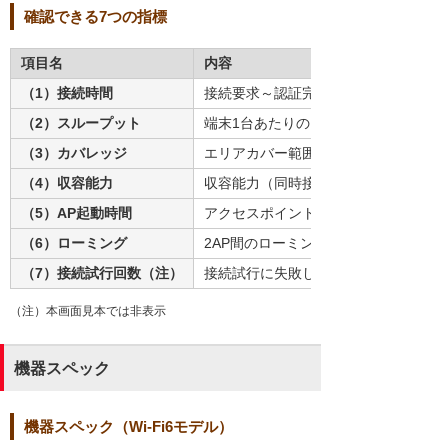
確認できる7つの指標
項目名
内容
（1）接続時間
接続要求～認証完了の時間
（2）スループット
端末1台あたりのスループット
（3）カバレッジ
エリアカバー範囲
（4）収容能力
収容能力（同時接続許容数）
（5）AP起動時間
アクセスポイントの起動時間
（6）ローミング
2AP間のローミングにかかる時間
（7）接続試行回数（注）
接続試行に失敗した端末数
（注）本画面見本では非表示
機器スペック
機器スペック（Wi-Fi6モデル）