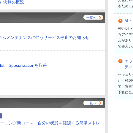
期）決算の概況
るために
一覧へ
AI
AIやI
るアイデ
テムメンテナンスに伴うサービス停止のお知らせ
合があり
て導入い
オフ
t」Specializationを取得
ティ
セキュリ
が、検討
で、豊富
予算に合
一覧へ
品
ラーニング新コース「自分の状態を確認する簡単ストレ