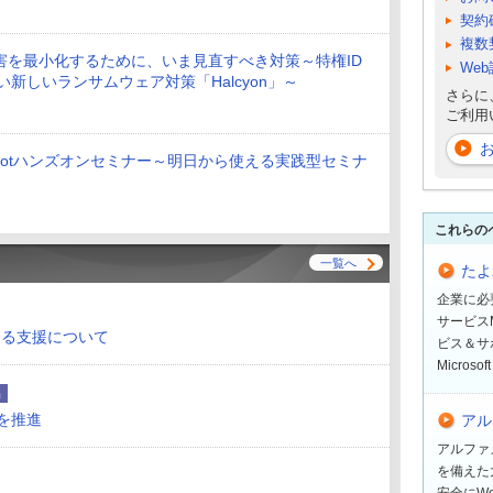
契約
複数
害を最小化するために、いま見直すべき対策～特権ID
We
にない新しいランサムウェア対策「Halcyon」～
さらに
ご利用
pilotハンズオンセミナー～明日から使える実践型セミナ
これらの
一覧へ
たよれ
企業に必
サービスM
する支援について
ビス＆サ
Micro
品
スを推進
アル
アルファ
を備えた
安全にW