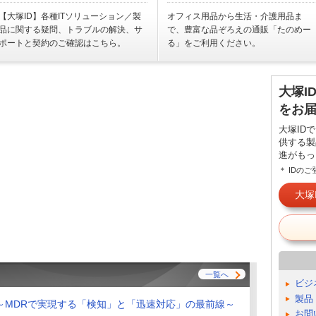
【大塚ID】各種ITソリューション／製
オフィス用品から生活・介護用品ま
品に関する疑問、トラブルの解決、サ
で、豊富な品ぞろえの通販「たのめー
ポートと契約のご確認はこちら。
る」をご利用ください。
大塚I
をお
大塚ID
供する製
進がもっ
＊ IDの
大塚
一覧へ
ビジ
製品
～MDRで実現する「検知」と「迅速対応」の最前線～
お問