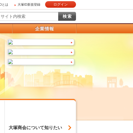
ログイン
IDとは
大塚ID新規登録
）
企業情報
大塚商会について
知りたい