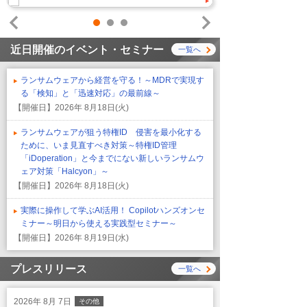
1
2
3
Prev
Next
近日開催のイベント・セミナー
一覧へ
ランサムウェアから経営を守る！～MDRで実現す
る「検知」と「迅速対応」の最前線～
【開催日】
2026年 8月18日(火)
ランサムウェアが狙う特権ID 侵害を最小化する
ために、いま見直すべき対策～特権ID管理
「iDoperation」と今までにない新しいランサムウ
ェア対策「Halcyon」～
【開催日】
2026年 8月18日(火)
実際に操作して学ぶAI活用！ Copilotハンズオンセ
ミナー～明日から使える実践型セミナー～
【開催日】
2026年 8月19日(水)
プレスリリース
一覧へ
2026年 8月 7日
その他