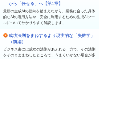
から「任せる」へ【第1章】
最新の生成AIの動向を踏まえながら、業務に合った具体
的なAIの活用方法や、安全に利用するための生成AIツー
ルについて分かりやすく解説します。
成功法則をまねするより現実的な「失敗学」
（前編）
ビジネス書には成功の法則があふれる一方で、その法則
をそのまままねしたところで、うまくいかない場合が多
い。早稲田大学ビジネススクール教授の菅野寛氏は、
「新規事業が成功する確率は10％程度」とも言う。過
去の経験に基づき、同氏が注目するのは「失敗」だ。成
功の法則を追いかけるよりも、むしろ成功する確率を高
める「失敗学」について、菅野氏に聞いた。
最近の更新
一覧へ
2026年 8月 7日
ソリューション・製品
【大塚IDで無料受講】ビジネスeラーニング新コー
ス「自分の状態を確認する簡単ストレスチェッ
ク」を公開！