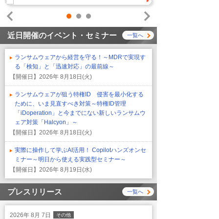
1
2
3
Prev
Next
近日開催のイベント・セミナー
一覧へ
ランサムウェアから経営を守る！～MDRで実現す
る「検知」と「迅速対応」の最前線～
【開催日】
2026年 8月18日(火)
ランサムウェアが狙う特権ID 侵害を最小化する
ために、いま見直すべき対策～特権ID管理
「iDoperation」と今までにない新しいランサムウ
ェア対策「Halcyon」～
【開催日】
2026年 8月18日(火)
実際に操作して学ぶAI活用！ Copilotハンズオンセ
ミナー～明日から使える実践型セミナー～
【開催日】
2026年 8月19日(水)
プレスリリース
一覧へ
2026年 8月 7日
その他