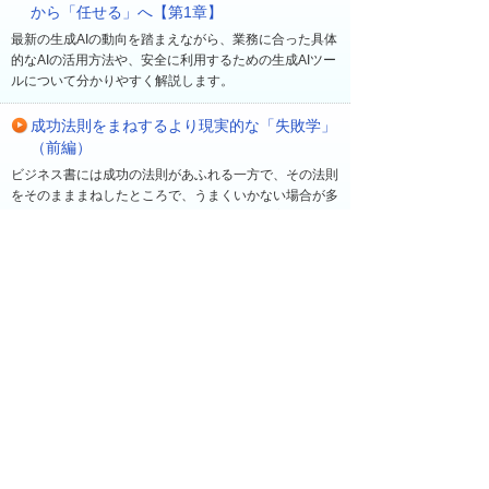
から「任せる」へ【第1章】
最新の生成AIの動向を踏まえながら、業務に合った具体
的なAIの活用方法や、安全に利用するための生成AIツー
ルについて分かりやすく解説します。
成功法則をまねするより現実的な「失敗学」
（前編）
ビジネス書には成功の法則があふれる一方で、その法則
をそのまままねしたところで、うまくいかない場合が多
い。早稲田大学ビジネススクール教授の菅野寛氏は、
「新規事業が成功する確率は10％程度」とも言う。過
去の経験に基づき、同氏が注目するのは「失敗」だ。成
功の法則を追いかけるよりも、むしろ成功する確率を高
める「失敗学」について、菅野氏に聞いた。
最近の更新
一覧へ
2026年 8月 7日
ソリューション・製品
【大塚IDで無料受講】ビジネスeラーニング新コー
ス「自分の状態を確認する簡単ストレスチェッ
ク」を公開！