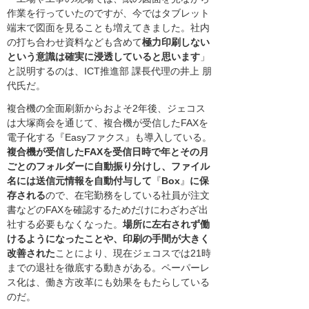
作業を行っていたのですが、今ではタブレット
端末で図面を見ることも増えてきました。社内
の打ち合わせ資料なども含めて
極力印刷しない
という意識は確実に浸透していると思います
」
と説明するのは、ICT推進部 課長代理の井上 朋
代氏だ。
複合機の全面刷新からおよそ2年後、ジェコス
は大塚商会を通じて、複合機が受信したFAXを
電子化する『Easyファクス』も導入している。
複合機が受信したFAXを受信日時で年とその月
ごとのフォルダーに自動振り分けし、ファイル
名には送信元情報を自動付与して
『
Box
』
に保
存される
ので、在宅勤務をしている社員が注文
書などのFAXを確認するためだけにわざわざ出
社する必要もなくなった。
場所に左右されず働
けるようになったことや、印刷の手間が大きく
改善された
ことにより、現在ジェコスでは21時
までの退社を徹底する動きがある。ペーパーレ
ス化は、働き方改革にも効果をもたらしている
のだ。