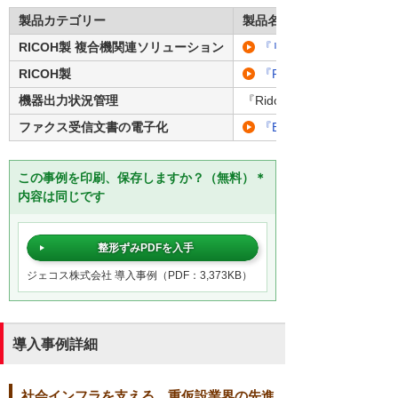
製品カテゴリー
製品名・型番
RICOH製 複合機関連ソリューション
『リコー 個人認証システム
RICOH製
『RICOH カンタンストレー
機器出力状況管理
『Ridoc IO Device Manage
ファクス受信文書の電子化
『Easyファクス』
この事例を印刷、保存しますか？（無料）＊
内容は同じです
整形ずみPDFを入手
ジェコス株式会社 導入事例（PDF：3,373KB）
導入事例詳細
社会インフラを支える、重仮設業界の先進