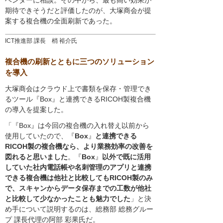
期待できそうだと評価したのが、大塚商会が提
案する複合機の全面刷新であった。
ICT推進部 課長 梢 裕介氏
複合機の刷新とともに三つのソリューション
を導入
大塚商会はクラウド上で書類を保存・管理でき
るツール『Box』と連携できるRICOH製複合機
の導入を提案した。
「『Box』は今回の複合機の入れ替え以前から
使用していたので、『
Box
』
と連携できる
RICOH製の複合機なら、より業務効率の改善を
図れると思いました
。『
Box
』
以外で既に活用
していた社内電話帳や名刺管理のアプリと連携
できる複合機は他社と比較してもRICOH製のみ
で、スキャンからデータ保存までの工数が他社
と比較して少なかったことも魅力でした
」と決
め手について説明するのは、総務部 総務グルー
プ 課長代理の阿部 彩果氏だ。