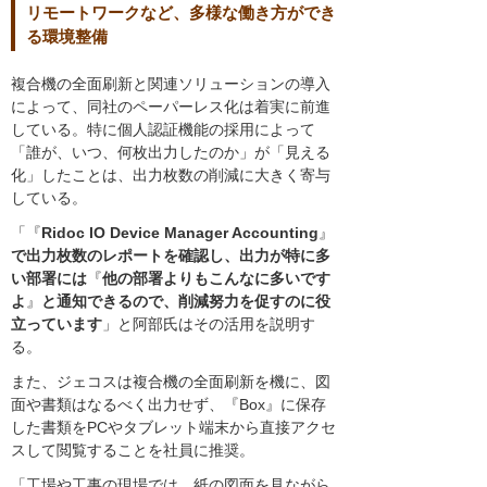
リモートワークなど、多様な働き方ができ
る環境整備
複合機の全面刷新と関連ソリューションの導入
によって、同社のペーパーレス化は着実に前進
している。特に個人認証機能の採用によって
「誰が、いつ、何枚出力したのか」が「見える
化」したことは、出力枚数の削減に大きく寄与
している。
「『
Ridoc IO Device Manager Accounting
』
で出力枚数のレポートを確認し、出力が特に多
い部署には
『
他の部署よりもこんなに多いです
よ
』
と通知できるので、削減努力を促すのに役
立っています
」と阿部氏はその活用を説明す
る。
また、ジェコスは複合機の全面刷新を機に、図
面や書類はなるべく出力せず、『Box』に保存
した書類をPCやタブレット端末から直接アクセ
スして閲覧することを社員に推奨。
「工場や工事の現場では、紙の図面を見ながら