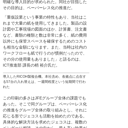
明確な導入目的が求められた。同社が目指した
その目的は、ペーパーレス化の推進だ。
「重仮設業という事業の特性もあり、当社はこ
れまで大量の紙を使用してきました。製品の設
計図や工事現場の図面のほか、計算書、注文書
など、書類の種類と数は非常に多く、紙の費用
以外にも保管スペースを確保するためのコスト
も相当な金額になります。また、当時は社内の
ワークフローも紙で行うのが慣例だったので、
その分の使用量もありました」と語るのは、
ICT推進部 課長の梢 裕介氏だ。
導入したRICOH製複合機。本社含め、各拠点に点在す
る57台の入れ替えは、一週間程度という短期間で行わ
れた
この印刷の多さはJFEグループ全体の課題でも
あった。そこで同グループは、ペーパーレス化
の推進をグループ全体の取り組みとし、それに
応じる形でジェコスも活動を始めたのである。
具体的な解決方法を求めたジェコスは、複数の
ベンダーに相談。その中から、最も高い効果が