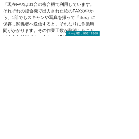
「現在FAXは31台の複合機で利用しています。
それぞれの複合機で出力された紙のFAXの中か
ら、1部でもスキャンや写真を撮って『Box』に
保存し関係者へ送信すると、それなりに作業時
間がかかります。その作業工数が削減したこと
ページID：00247960
は大きな効果です。また、『Ridoc IO Device
Manager Accounting』で出力状況が確認できる
ようになった結果、ほとんど使用していない
FAX番号を見つけられたので、コストカットも
できました」と、梢氏は大きな費用削減効果を
実感している。
2色印刷への切り替えでさらなるコスト削減
を検討中
最新のRICOH製複合機は2色印刷に対応してい
るため、4色印刷を2色印刷に変更すればコスト
削減効果はさらに高まる見込みだ。
阿部氏は、「今後も個人・部署での印刷利用状
況を集計したデータをうまく利用しつつ、さら
なる業務効率の向上やコスト削減のため、ペー