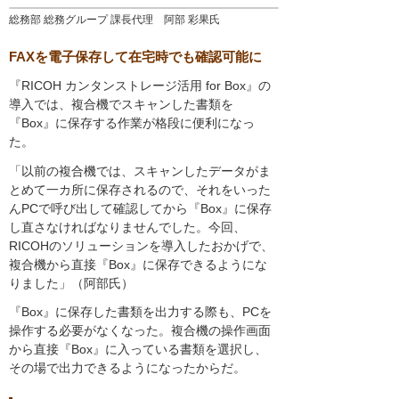
総務部 総務グループ 課長代理 阿部 彩果氏
FAXを電子保存して在宅時でも確認可能に
『RICOH カンタンストレージ活用 for Box』の
導入では、複合機でスキャンした書類を
『Box』に保存する作業が格段に便利になっ
た。
「以前の複合機では、スキャンしたデータがま
とめて一カ所に保存されるので、それをいった
んPCで呼び出して確認してから『Box』に保存
し直さなければなりませんでした。今回、
RICOHのソリューションを導入したおかげで、
複合機から直接『Box』に保存できるようにな
りました」（阿部氏）
『Box』に保存した書類を出力する際も、PCを
操作する必要がなくなった。複合機の操作画面
から直接『Box』に入っている書類を選択し、
その場で出力できるようになったからだ。