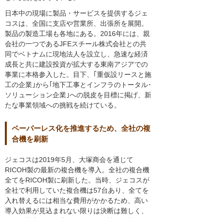
日本中の現場に製品・サービスを提供するジェ
コスは、全国に支店や営業所、出張所を展開。
製品の製造工場も各地にある。2016年には、親
会社の一つであるJFEスチール株式会社との共
同でベトナムに現地法人を設立し、急速な経済
成長と共に建設投資が拡大する東南アジアでの
事業に本格参入した。目下、｢重仮設リースと施
工の企業｣から｢地下工事とインフラのトータル･
ソリューション企業｣への脱皮を目標に掲げ、新
たな事業領域への挑戦を続けている。
ペーパーレス化を推進するため、全社の複
合機を刷新
ジェコスは2019年5月、大塚商会を通じて
RICOH製の最新の複合機を導入。全社の複合機
全てをRICOH製に刷新した。当時、ジェコスが
全社で利用していた複合機は57台あり、全てを
入れ替えるには相当な費用がかかるため、高い
導入効果が見込まれない限りは決断は難しく、