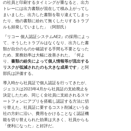
の社員と印刷するタイミングが重なると、出力
トレーには出力書類が混在して積み上がってし
まいました。出力した書類を取り違えてしまっ
たり、他の書類に紛れて無くしたりするトラブ
ルも頻発していました」（阿部氏）
『リコー 個人認証システムAE2』の採用によっ
て、そうしたトラブルはなくなり、出力した書
類が自分のものか確認する手間も不要となった
ため、業務効率は大幅に改善された。「何よ
り、
書類の紛失によって個人情報等が流出する
リスクが低減されたのも大きな成果です
」と阿
部氏は評価する。
導入時から社員証で個人認証を行ってきたが、
ジェコスは2023年4月から社員証の支給廃止を
決定したため、同じく全社員に支給されるスマ
ートフォンにアプリを搭載し認証する方法に切
り替えた。社員証に要するコスト削減という会
社の方針に沿い、費用をかけることなく認証機
能を切り替えられた効果は大きく、社員からも
「便利になった」と好評だ。