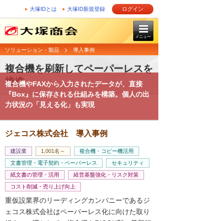
大塚IDとは
大塚ID新規登録
ログイン
メニュー
ソリューション・製品
導入事例
複合機を刷新してペーパーレスを
推進
複合機やFAXから入力されたデータが、直接
『Box』に保存される仕組みを構築。個人の出
力状況の「見える化」も実現
ジェコス株式会社 導入事例
建設業
1,001名～
複合機・コピー機活用
文書管理・電子契約・ペーパーレス
セキュリティ
紙文書の管理・活用
経営基盤強化・リスク対策
コスト削減・売り上げ向上
重仮設業界のリーディングカンパニーであるジ
ェコス株式会社はペーパーレス化に向けた取り