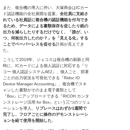
また、複合機の導入に伴い、大塚商会はICカー
ド認証機能の全社展開を提案。
全社員に支給さ
れている社員証に複合機の認証機能を付与でき
るため、データによる書類保存を促したり紙の
出力を減らしたりするだけでなく、「誰が、い
つ、何枚出力したのか？」を「見える化」する
ことでペーパーレスを促せる
計画が見えてき
た。
こうして2019年、ジェコスは複合機の刷新と同
時に、ICカードによる個人認証に対応する『リ
コー 個人認証システムAE2』、個人ごと、部署
ごとの出力状況を可視化できる『Ridoc IO
Device Manager Accounting』、複合機でスキ
ャンした書類がそのまま電子書類として
『Box』にアップロードできる『RICOH カンタ
ンストレージ活用 for Box』という三つのソリュ
ーションを導入。
リプレースはわずか1週間で
完了し、フロアごとに操作のデモンストレーシ
ョンを経て使用を開始した
。