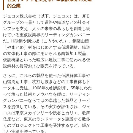
的企業
ジェコス株式会社（以下、ジェコス）は、JFE
グループの一員として道路や鉄道などの社会イ
ンフラを支え、人々の未来の暮らしを創造し続
けている重仮設業界のリーディングカンパニー
だ。H型鋼や鋼矢板（こうやいた）、鋼製山留
（やまどめ）材をはじめとする仮設鋼材、鉄道
の立体化工事の際に用いられる鋼製加工製品、
仮設橋梁といった幅広い建設工事に使われる仮
設鋼材の賃貸および販売を行っている。
さらに、これらの製品を使った仮設解体工事や
山留周辺工事、杭打ち抜きなどの工事自体もト
ータルに受注。1968年の創業以来、55年にわた
って培った技術とノウハウを礎に、リーディン
グカンパニーならではの卓越した製品とサービ
スを提供している。その実力が評価され、ジェ
コスは東京スカイツリーや渋谷ヒカリエ、歌舞
伎座など、東京のランドマークを建設する数多
くのプロジェクトで工事を受注するなど、輝か
しい実績を誇っている。