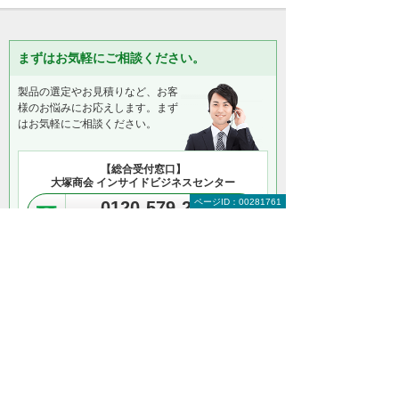
まずはお気軽にご相談ください。
製品の選定やお見積りなど、お客
様のお悩みにお応えします。まず
はお気軽にご相談ください。
【総合受付窓口】
大塚商会 インサイドビジネスセンター
ページID：00281761
0120-579-215
（平日 9:00～17:30）
お問い合わせ
＊メールでの連絡をご希望の方も、お問い合わせボタンをご利
用ください。
以下のようなご相談でもお客様に寄り添い、
具体的な解決方法をアドバイスします
どこから手をつければよいか分からない
検討すべきポイントを教えてほしい