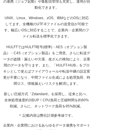
の連携（ジョブ起動）や集配信管理も充実し、運用が自
動化できます。
UNIX、Linux、Windows、zOS、IBMなどのOSに対応
してます。全機種のUTF-8ファイルの送受信が可能で
す。幅広いOSに対応することで、企業内・企業間のフ
ァイル転送を標準化できます。
HULFTではHULFT暗号(標準)・AES（オプション製
品）・C4S（オプション製品）をご用意。さらに転送デ
ータの盗聴・漏えいや欠落、改ざんの検知により、企業
間のデータを守ります。また、「HULFT-HUB」をプロ
キシとして使えばファイアウォールや転送中継の設定変
更が不要になり、中間ファイル生成による処理負荷、時
間ロス、情報漏えいリスクを解消します。
新しい圧縮方式「Zstandard」を採用し、従来と比べ、
全体処理速度約3倍UP！CPU負荷と圧縮時間を約60%
削減。さらに、ネットワーク負荷を95%削減。
＊ 記載内容は弊社計測参考値です。
企業内・企業間におけるあらゆるデータ連携をサポート