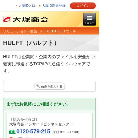
大塚IDとは
大塚ID新規登録
ログイン
メニュー
ソリューション・製品
BI／BA／ETLツール
HULFT（ハルフト）
HULFTは企業間・企業内のファイルを安全かつ
確実に転送するTCP/IPの通信ミドルウェアで
す。
画像を拡大する
まずはお気軽にご相談ください。
【総合受付窓口】
大塚商会 インサイドビジネスセンター
0120-579-215
（平日 9:00～17:30）