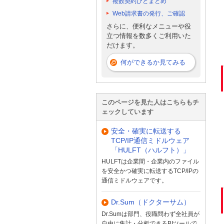
複数契約ひとまとめ
Web請求書の発行、ご確認
さらに、便利なメニューや役
立つ情報を数多くご利用いた
だけます。
何ができるか見てみる
このページを見た人はこちらもチ
ェックしています
安全・確実に転送する
TCP/IP通信ミドルウェア
「HULFT（ハルフト）」
HULFTは企業間・企業内のファイル
を安全かつ確実に転送するTCP/IPの
通信ミドルウェアです。
Dr.Sum（ドクターサム）
Dr.Sumは部門、役職問わず全社員が
自由に集計・分析できるBIツールで