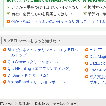
以下のようなご相談でもお客様に寄り添い、具体的な解決
どこから手をつければよいか分からない
検討すべ
自社に必要なものを提案してほしい
予算内で
何から相談したらよいのか分からない方はこちら（IT
BI／ETLツールをもっと知りたい
BI（ビジネスインテリジェンス）／ETLツ
HULFT
ールトップ
DataM
Qlik Sense（クリックセンス）
DataS
Qlik NPrinting（エヌプリンティング）
IBM SPSS 
Dr.Sum（ドクターサム）
導入支援
MotionBoard（モーションボード）
サルティ
／ETLツール
製品比較
DataSpider （データスパイダー）