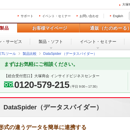
大塚
サポート
イベント・セミナー
お問い合わせ
English
製品
お客様マイページ
通販（たのめーる
ン・
サービス
製品・ソフト
イベント・
セミナー
／ETLツール
製品比較
DataSpider （データスパイダー）
まずはお気軽にご相談ください。
【総合受付窓口】
大塚商会 インサイドビジネスセンター
0120-579-215
（平日 9:00～17:30）
DataSpider（データスパイダー）
形式の違うデータを簡単に連携する