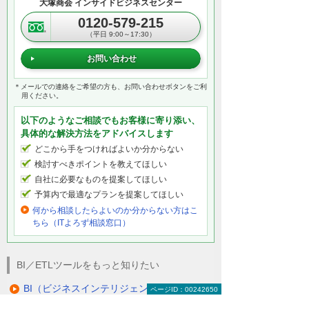
大塚商会 インサイドビジネスセンター
0120-579-215
（平日 9:00～17:30）
お問い合わせ
＊メールでの連絡をご希望の方も、お問い合わせボタンをご利
用ください。
以下のようなご相談でもお客様に寄り添い、
具体的な解決方法をアドバイスします
どこから手をつければよいか分からない
検討すべきポイントを教えてほしい
自社に必要なものを提案してほしい
予算内で最適なプランを提案してほしい
何から相談したらよいのか分からない方はこ
ちら（ITよろず相談窓口）
BI／ETLツールをもっと知りたい
BI（ビジネスインテリジェンス）／ETLツー
ページID：00242650
ルトップ