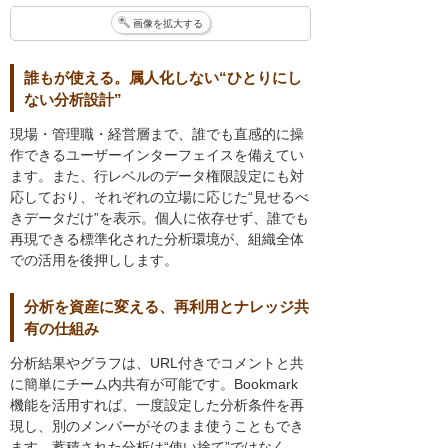
画像を拡大する
誰もが使える。属人化しない“ひとりにし
ない分析設計”
現場・管理職・経営層まで、誰でも直感的に操
作できるユーザーインターフェイスを備えてい
ます。また、行レベルのデータ権限設定にも対
応しており、それぞれの立場に応じた“見せるべ
きデータだけ”を表示。個人に依存せず、誰でも
再現できる標準化された分析環境が、組織全体
での活用を後押しします。
分析を資産に変える、再利用とナレッジ共
有の仕組み
分析結果やグラフは、URL付きでコメントと共
に簡単にチーム内共有が可能です。Bookmark
機能を活用すれば、一度設定した分析条件を再
現し、別のメンバーがそのまま使うこともでき
ます。蓄積された分析は“使い捨て”ではなく、