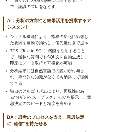
全員が共通の指標を基に会話できること
で、認識のズレをなくす
AI：分析の方向性と結果活用を提案するア
シスタント
シグナル機能により、指標の変化に影響し
た要因を自動で抽出し、優先度付きで提示
TTS（Text to SQL）機能を活用すること
で、曖昧な質問でもSQL文を自動生成し、
即座にデータ取得と可視化が可能
分析結果には自然言語での説明が付与さ
れ、専門的な知識がなくても納得して理解
できる
独自のアルゴリズムにより、再現性のあ
る“分析のベストプラクティス”を提示し、意
思決定のスピードと精度を高める
BA：思考のプロセスを支え、意思決定
に“確信”を持たせる