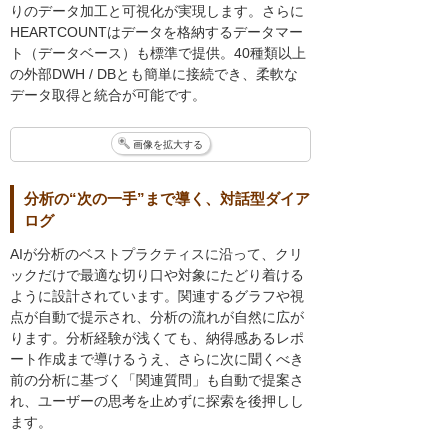
りのデータ加工と可視化が実現します。さらに
HEARTCOUNTはデータを格納するデータマー
ト（データベース）も標準で提供。40種類以上
の外部DWH / DBとも簡単に接続でき、柔軟な
データ取得と統合が可能です。
画像を拡大する
分析の“次の一手”まで導く、対話型ダイア
ログ
AIが分析のベストプラクティスに沿って、クリ
ックだけで最適な切り口や対象にたどり着ける
ように設計されています。関連するグラフや視
点が自動で提示され、分析の流れが自然に広が
ります。分析経験が浅くても、納得感あるレポ
ート作成まで導けるうえ、さらに次に聞くべき
前の分析に基づく「関連質問」も自動で提案さ
れ、ユーザーの思考を止めずに探索を後押しし
ます。