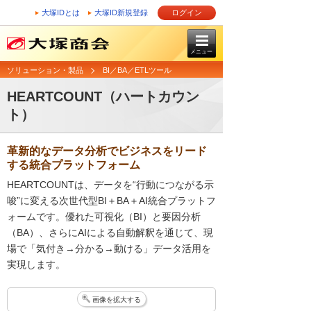
大塚IDとは
大塚ID新規登録
ログイン
メニュー
ソリューション・製品
BI／BA／ETLツール
HEARTCOUNT（ハートカウン
ト）
革新的なデータ分析でビジネスをリード
する統合プラットフォーム
HEARTCOUNTは、データを“行動につながる示
唆”に変える次世代型BI＋BA＋AI統合プラットフ
ォームです。優れた可視化（BI）と要因分析
（BA）、さらにAIによる自動解釈を通じて、現
場で「気付き→分かる→動ける」データ活用を
実現します。
画像を拡大する