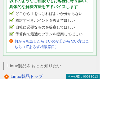
以下のようなご相談でもお客様に寄り添い、
具体的な解決方法をアドバイスします
どこから手をつければよいか分からない
検討すべきポイントを教えてほしい
自社に必要なものを提案してほしい
予算内で最適なプランを提案してほしい
何から相談したらよいのか分からない方はこ
ちら（ITよろず相談窓口）
Linux製品をもっと知りたい
Linux製品トップ
ページID：00088013
Linuxの導入メリット
OSSによるシステム開発
Red Hat Enterprise Linux
関連ソリューション・製品
サーバーソリューション
セキュリティ対策