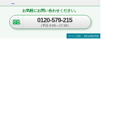
ー
～kintoneの実機を体験！ ＆実際のオフィス
お気軽にお問い合わせください。
をツアー形式でご案内～
0120-579-215
埼玉県・さいたま市
（平日 9:00～17:30）
2026年 8月25日(火) 10:00～16:30
ページID：00166256
ナビゲーションメニュー
複合機・コピー機・プリンター
製品・ソリューションを探す
製品カテゴリーから探す
メーカーから探す
RICOH （リコー）
Canon （キヤノン）
EPSON（エプソン）
課題から探す