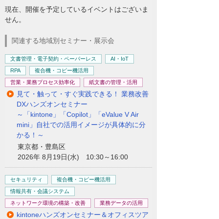
現在、開催を予定しているイベントはございま
せん。
関連する地域別セミナー・展示会
文書管理・電子契約・ペーパーレス
AI・IoT
RPA
複合機・コピー機活用
営業・業務プロセス効率化
紙文書の管理・活用
見て・触って・すぐ実践できる！ 業務改善
DXハンズオンセミナー
～「kintone」「Copilot」「eValue V Air
mini」自社での活用イメージが具体的に分
かる！～
東京都・豊島区
2026年 8月19日(水) 10:30～16:00
セキュリティ
複合機・コピー機活用
情報共有・会議システム
ネットワーク環境の構築・改善
業務データの活用
kintoneハンズオンセミナー＆オフィスツア