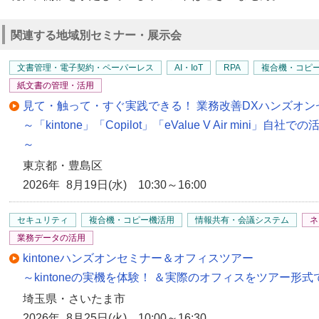
関連する地域別セミナー・展示会
文書管理・電子契約・ペーパーレス
AI・IoT
RPA
複合機・コピ
紙文書の管理・活用
見て・触って・すぐ実践できる！ 業務改善DXハンズオン
～「kintone」「Copilot」「eValue V Air min
～
東京都・豊島区
2026年 8月19日(水) 10:30～16:00
セキュリティ
複合機・コピー機活用
情報共有・会議システム
ネ
業務データの活用
kintoneハンズオンセミナー＆オフィスツアー
～kintoneの実機を体験！ ＆実際のオフィスをツアー形
埼玉県・さいたま市
2026年 8月25日(火) 10:00～16:30