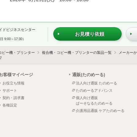
イドビジネスセンター
お見積り依頼
 9:00～17:30）
コピー機・プリンター
複合機・コピー機・プリンターの製品一覧
メーカーか
7
お客様マイページ
通販(たのめーる)
お役立ち情報
法人向け通販 たのめーる
サポート
たのめーるアドバンス
契約・請求書
個人向け通販
ぱーそなるたのめーる
各種設定
介護用品通販 ケアたのめーる