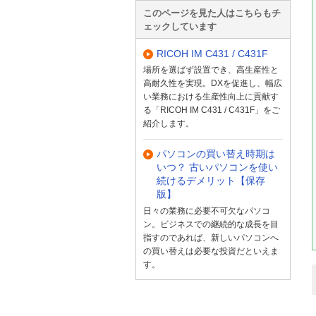
このページを見た人はこちらもチ
ェックしています
RICOH IM C431 / C431F
場所を選ばず設置でき、高生産性と
高耐久性を実現。DXを促進し、幅広
い業務における生産性向上に貢献す
る「RICOH IM C431 / C431F」をご
紹介します。
パソコンの買い替え時期は
いつ？ 古いパソコンを使い
続けるデメリット【保存
版】
日々の業務に必要不可欠なパソコ
ン。ビジネスでの継続的な成長を目
指すのであれば、新しいパソコンへ
の買い替えは必要な投資だといえま
す。