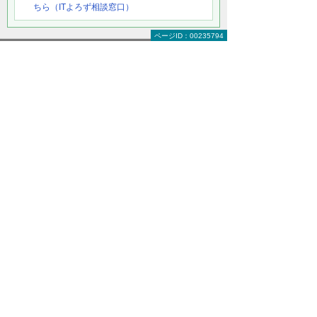
ちら（ITよろず相談窓口）
ページID：00235794
ナビゲーションメニュー
多店舗・多拠点展開企業向け ソリューション
ソリューションの特徴
小売業
アパレル業
飲食業
介護事業者
製造業
導入事例