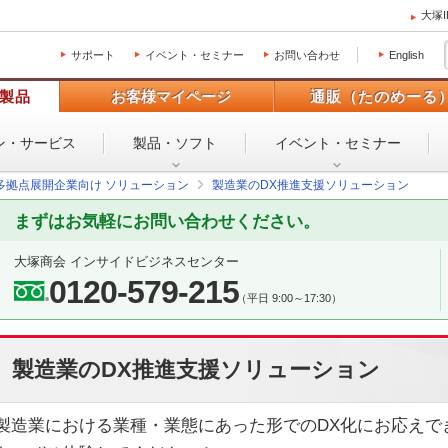
大塚
サポート
イベント・セミナー
お問い合わせ
English
製品
お客様マイページ
通販（たのめーる
ン・
サービス
製品・ソフト
イベント・
セミナー
多拠点展開企業向け ソリューション
製造業のDX推進支援ソリューション
まずはお気軽にお問い合わせください。
大塚商会 インサイドビジネスセンター
0120-579-215
（平日 9:00～17:30）
製造業のDX推進支援ソリューション
製造業における業種・業態にあった形でのDX化にお応えで