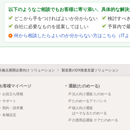
以下のようなご相談でもお客様に寄り添い、具体的な解決
どこから手をつければよいか分からない
検討すべ
自社に必要なものを提案してほしい
予算内で
何から相談したらよいのか分からない方はこちら（IT
多拠点展開企業向け ソリューション
製造業のDX推進支援ソリューション
お客様マイページ
通販(たのめーる)
お役立ち情報
法人向け通販 たのめーる
サポート
たのめーるアドバンス
契約・請求書
個人向け通販
ぱーそなるたのめーる
各種設定
介護用品通販 ケアたのめーる