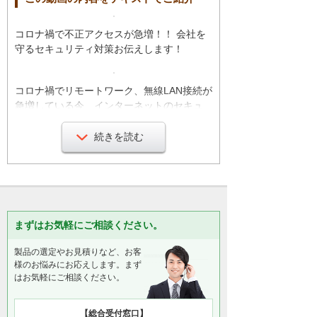
コロナ禍で不正アクセスが急増！！ 会社を
守るセキュリティ対策お伝えします！
コロナ禍でリモートワーク、無線LAN接続が
急増している今、インターネットのセキュ
リティの見直しは急務です。
続きを読む
このように2020年の不性アクセス被害は一
昨年の約2倍以上となっております！
さらに、不正アクセス被害を許すとこんな
危険が！
「情報漏洩」「ウイルス拡散」「業務停
まずはお気軽にご相談ください。
止」
製品の選定やお見積りなど、お客
様のお悩みにお応えします。まず
はお気軽にご相談ください。
皆様のセキュリティ対策、例えば、このよ
うなところを見落としていませんか？
ID・パスワードがサイバー攻撃などでも
【総合受付窓口】