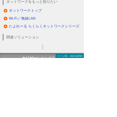
ネットワークをもっと知りたい
です！
会社の認めた端末にのみアクセスを許可！
ネットワークトップ
Wi-Fi／無線LAN
さらにさらに、NetAttestの証明書は盗聴や
たよれーる らくらくネットワークシリーズ
複製が不可能です。
そして、市場シェアNo.1の信頼と実績があ
関連ソリューション
ります！
NetAttestでセキュリティの不安を解消しま
しょう！
ページID：00216650
ナビゲーションメニュー
ネットワーク
Wi-Fi／無線LAN
たよれーる らくらくWi-Fi
Aruba無線LANアクセスポイント
Aruba Instant AP（Arubaアクセスポイント）
無駄なくAruba！ スモールスタートから大規