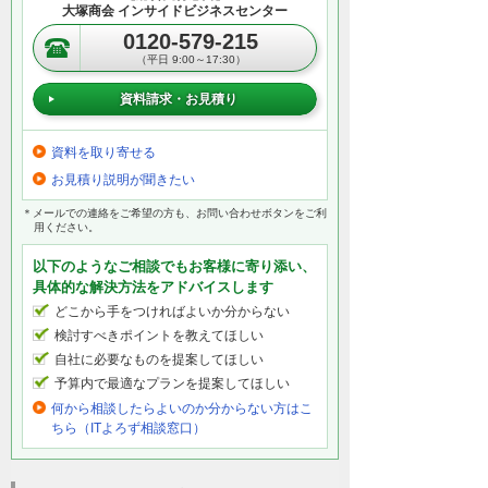
し、第三者にしられてしまったらどうしま
大塚商会 インサイドビジネスセンター
すか？
0120-579-215
また社員の私物端末接続による情報の持ち
（平日 9:00～17:30）
出しやウイルス感染、絶対に無いと言い切
資料請求・お見積り
れますか？
資料を取り寄せる
そんなセキュリティ対策だと…不正アクセ
お見積り説明が聞きたい
ス発生！！
でも、ご安心ください！ 大塚商会なら解決
＊メールでの連絡をご希望の方も、お問い合わせボタンをご利
用ください。
できます！
以下のようなご相談でもお客様に寄り添い、
具体的な解決方法をアドバイスします
不正アクセス対策には「NetAttest OTS」！
どこから手をつければよいか分からない
検討すべきポイントを教えてほしい
自社に必要なものを提案してほしい
NetAttestの電子証明書とID・パスワードで
予算内で最適なプランを提案してほしい
接続端末をダブルチェック！
何から相談したらよいのか分からない方はこ
ちら（ITよろず相談窓口）
NetAttestが発行する証明書の有無によって
社内ネットへの接続を制限することが可能