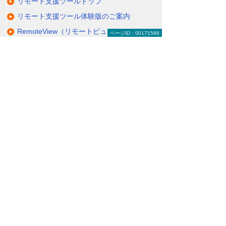
リモート支援ツールトップ
リモート支援ツール体験版のご案内
RemoteView（リモートビュー）
ページID：00171588
RemoteCall（リモートコール）
RemoteOperator Helpdesk（リモートオペ
レーター ヘルプデスク）
よくあるご質問
ナビゲーションメニュー
リモート支援ツール
体験版のご案内
RemoteView（リモートビュー）
RemoteCall（リモートコール）
RemoteOperator Helpdesk（リモートオペレ