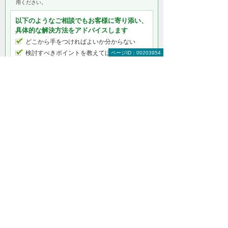
用ください。
以下のようなご相談でもお客様に寄り添い、
具体的な解決方法をアドバイスします
どこから手をつければよいか分からない
検討すべきポイントを教えてほしい
ページID：00203954
自社に必要なものを提案してほしい
予算内で最適なプランを提案してほしい
何から相談したらよいのか分からない方はこ
ちら（ITよろず相談窓口）
Cisco（シスコシステムズ）ユニファイドコ
ミュニケーション製品をもっと知りたい
Cisco（シスコシステムズ）ユニファイドコ
ミュニケーション製品トップ
Web会議
ビデオ会議
関連するソリューション・製品