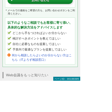
お問い合わせ
＊メールでの連絡をご希望の方も、お問い合わせボタンをご利
用ください。
以下のようなご相談でもお客様に寄り添い、
具体的な解決方法をアドバイスします
どこから手をつければよいか分からない
検討すべきポイントを教えてほしい
自社に必要なものを提案してほしい
予算内で最適なプランを提案してほしい
何から相談したらよいのか分からない方はこ
ちら（ITよろず相談窓口）
Web会議をもっと知りたい
ページID：00199395
Web会議 トップ
Web会議のメリット
大塚商会だからできる強み
テレビ会議とWeb会議の違い