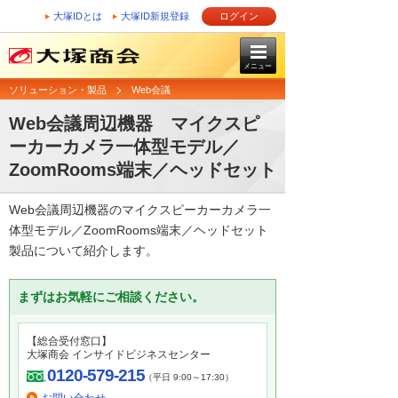
大塚IDとは
大塚ID新規登録
ログイン
メニュー
ソリューション・製品
Web会議
Web会議周辺機器 マイクスピ
ーカーカメラ一体型モデル／
ZoomRooms端末／ヘッドセット
Web会議周辺機器のマイクスピーカーカメラ一
体型モデル／ZoomRooms端末／ヘッドセット
製品について紹介します。
まずはお気軽にご相談ください。
【総合受付窓口】
大塚商会 インサイドビジネスセンター
0120-579-215
（平日 9:00～17:30）
お問い合わせ