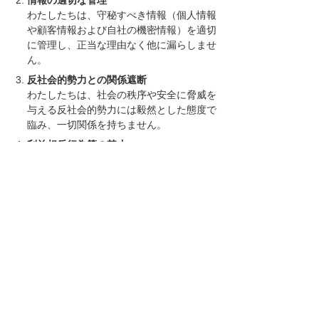
情報の適切な管理
わたしたちは、守秘すべき情報（個人情報
や顧客情報および自社の機密情報）を適切
に管理し、正当な理由なく他に漏らしませ
ん。
反社会的勢力との関係遮断
わたしたちは、社会の秩序や安全に脅威を
与える反社会的勢力には毅然とした態度で
臨み、一切関係を持ちません。
利益相反行為等の禁止
わたしたちは、公私の区別をつけ、誠実に
業務を遂行し、大塚商会グループの利益に
反する行為をしません。
ナビゲーションメニュー
会社案内
会社概要
事業拠点