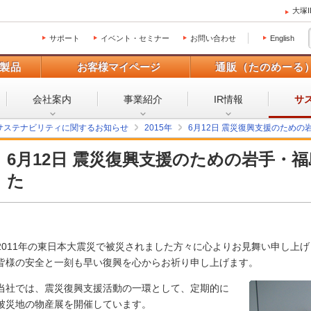
大塚
サポート
イベント・セミナー
お問い合わせ
English
製品
お客様マイページ
通販（たのめーる
会社案内
事業紹介
IR情報
サ
サステナビリティに関するお知らせ
2015年
6月12日 震災復興支援のため
6月12日 震災復興支援のための岩手・
た
2011年の東日本大震災で被災されました方々に心よりお見舞い申し上げ
皆様の安全と一刻も早い復興を心からお祈り申し上げます。
当社では、震災復興支援活動の一環として、定期的に
被災地の物産展を開催しています。