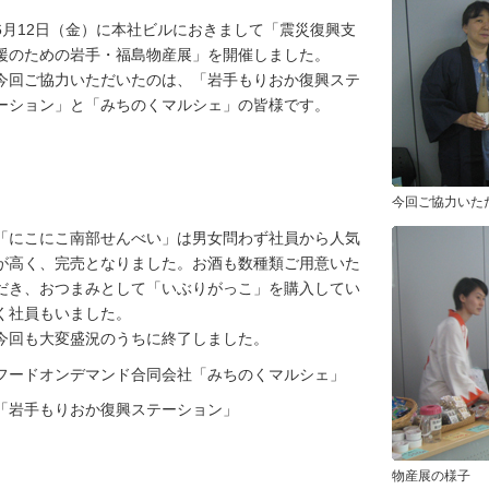
6月12日（金）に本社ビルにおきまして「震災復興支
援のための岩手・福島物産展」を開催しました。
今回ご協力いただいたのは、「岩手もりおか復興ステ
ーション」と「みちのくマルシェ」の皆様です。
今回ご協力いた
「にこにこ南部せんべい」は男女問わず社員から人気
が高く、完売となりました。お酒も数種類ご用意いた
だき、おつまみとして「いぶりがっこ」を購入してい
く社員もいました。
今回も大変盛況のうちに終了しました。
フードオンデマンド合同会社「みちのくマルシェ」
「岩手もりおか復興ステーション」
物産展の様子