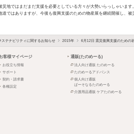
被災地ではまだまだ支援を必要としている方々が大勢いらっしゃいます
地道ではありますが、今後も復興支援のための物産展を継続開催し、被
サステナビリティに関するお知らせ
2015年
6月12日 震災復興支援のため
お客様マイページ
通販(たのめーる)
お役立ち情報
法人向け通販 たのめーる
サポート
たのめーるアドバンス
契約・請求書
個人向け通販
ぱーそなるたのめーる
各種設定
介護用品通販 ケアたのめーる