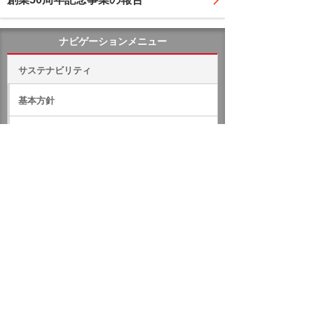
ナビゲーションメニュー
サステナビリティ
基本方針
マテリアリティ
環境への取り組み
環境方針・環境目標
気候変動・地球温暖化対策
環境マネジメントシステム
資源循環
森林
生物多様性