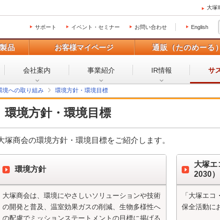
大塚
サポート
イベント・セミナー
お問い合わせ
English
製品
お客様マイページ
通販（たのめーる
会社案内
事業紹介
IR情報
サ
環境への取り組み
環境方針・環境目標
環境方針・環境目標
大塚商会の環境方針・環境目標をご紹介します。
大塚エ
環境方針
2030）
大塚商会は、環境にやさしいソリューションや技術
「大塚エコ
の開発と普及、温室効果ガスの削減、生物多様性へ
保全活動に
の配慮でミッションステートメントの目標に掲げる