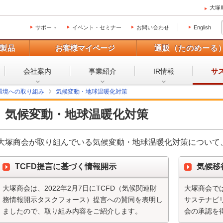
大塚
サポート
イベント・セミナー
お問い合わせ
English
製品
お客様マイページ
通販（たのめーる
会社案内
事業紹介
IR情報
サ
環境への取り組み
気候変動・地球温暖化対策
気候変動・地球温暖化対策
大塚商会が取り組んでいる気候変動・地球温暖化対策について
TCFD提言に基づく情報開示
気候移
大塚商会は、2022年2月7日にTCFD（気候関連財
大塚商会では
務情報開示タスクフォース）提言への賛同を表明し
サステナビ
ましたので、取り組み内容をご紹介します。
会の承認を