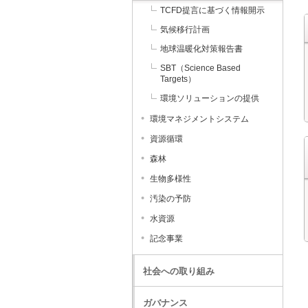
TCFD提言に基づく情報開示
気候移行計画
地球温暖化対策報告書
SBT（Science Based
Targets）
環境ソリューションの提供
環境マネジメントシステム
資源循環
森林
生物多様性
汚染の予防
水資源
記念事業
社会への取り組み
ガバナンス